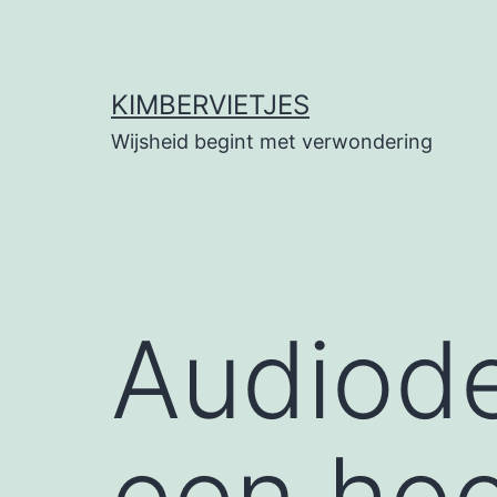
Ga
naar
de
KIMBERVIETJES
inhoud
Wijsheid begint met verwondering
Audiodes
een hoo