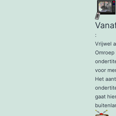
Vanaf
:
Vrijwel 
Omroep 
ondertit
voor me
Het aan
ondertit
gaat hie
buitenla