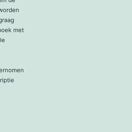
 om de
 worden
graag
tboek met
De
 vernomen
riptie