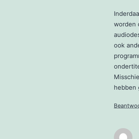
Inderdaa
worden d
audiodes
ook ande
programm
ondertit
Misschie
hebben 
Beantwo