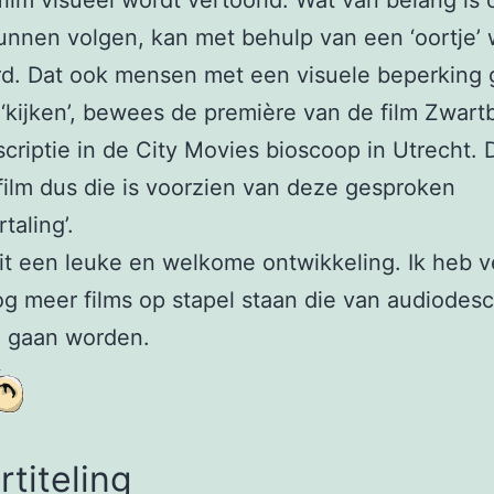
 film visueel wordt vertoond. Wat van belang is
kunnen volgen, kan met behulp van een ‘oortje’
rd. Dat ook mensen met een visuele beperking 
 ‘kijken’, bewees de première van de film Zwar
criptie in de City Movies bioscoop in Utrecht. 
ilm dus die is voorzien van deze gesproken
taling’.
dit een leuke en welkome ontwikkeling. Ik heb
og meer films op stapel staan die van audiodesc
n gaan worden.
titeling