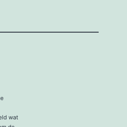
te
eld wat