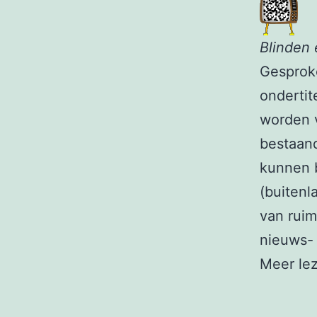
Blinden 
Gesproke
ondertit
worden 
bestaand
kunnen b
(buitenl
van ruim
nieuws- 
Meer le