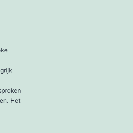
eke
n
grijk
sproken
gen. Het