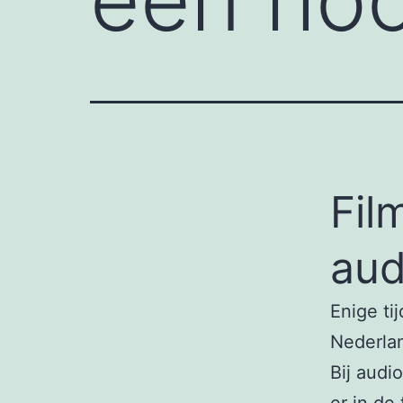
Fil
aud
Enige ti
Nederlan
Bij audi