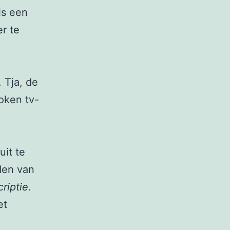
ls een
er te
 Tja, de
oken tv-
uit te
iden van
riptie
.
et