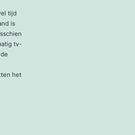
l tijd
and is
isschien
atig tv-
 de
tten het