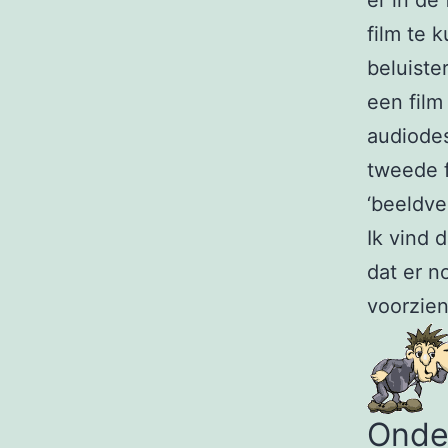
er in de
film te 
beluiste
een film
audiodes
tweede f
‘beeldver
Ik vind 
dat er n
voorzie
Onder