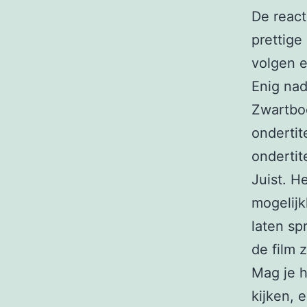
De react
prettige
volgen e
Enig nad
Zwartboe
ondertit
ondertit
Juist. H
mogelijk
laten sp
de film 
Mag je h
kijken, e