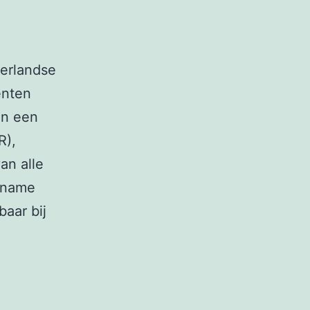
derlandse
enten
an een
R),
an alle
oename
aar bij