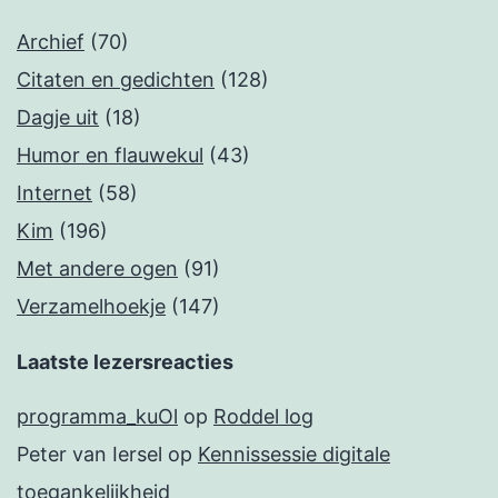
Archief
(70)
Citaten en gedichten
(128)
Dagje uit
(18)
Humor en flauwekul
(43)
Internet
(58)
Kim
(196)
Met andere ogen
(91)
Verzamelhoekje
(147)
Laatste lezersreacties
programma_kuOl
op
Roddel log
Peter van Iersel
op
Kennissessie digitale
toegankelijkheid