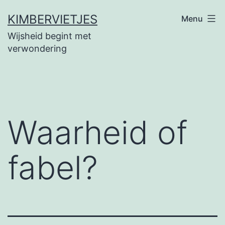
Ga
KIMBERVIETJES
Menu
naar
Wijsheid begint met
de
verwondering
inhoud
Waarheid of
fabel?