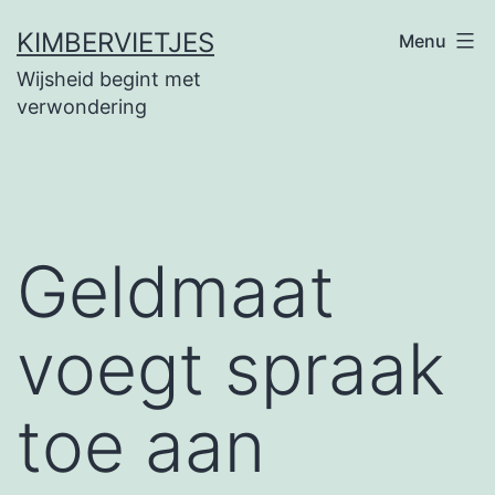
Ga
KIMBERVIETJES
Menu
naar
Wijsheid begint met
de
verwondering
inhoud
Geldmaat
voegt spraak
toe aan