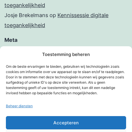
toegankelijkheid
Josje Brekelmans
op
Kennissessie digitale
toegankelijkheid
Meta
Inloggen
Toestemming beheren
Berichten feed
Om de beste ervaringen te bieden, gebruiken wij technologieën zoals
cookies om informatie over uw apparaat op te slaan en/of te raadplegen.
Reacties feed
Door in te stemmen met deze technologieën kunnen wij gegevens zoals
surfgedrag of unieke ID's op deze site verwerken. Als u geen
WordPress.org
toestemming geeft of uw toestemming intrekt, kan dit een nadelige
invloed hebben op bepaalde functies en mogelijkheden.
Beheer diensten
KIMBERVIETJES
Accepteren