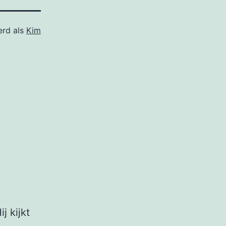
erd als
Kim
j kijkt