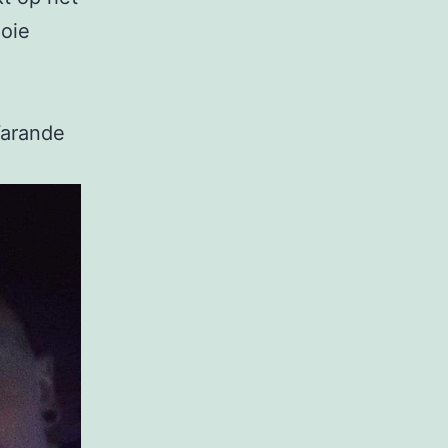
oie
Warande