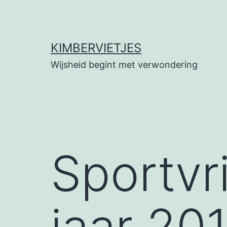
Ga
naar
de
KIMBERVIETJES
inhoud
Wijsheid begint met verwondering
Sportvri
jaar 20