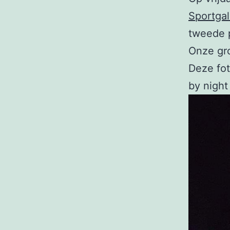
Sportgal
tweede p
Onze groe
Deze fo
by night