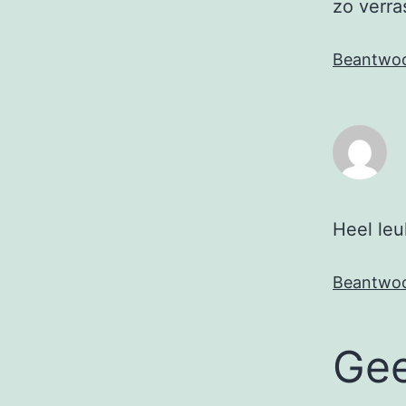
zo verras
Beantwo
Heel leuk
Beantwo
Gee