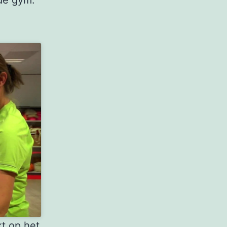
 de gym.
t op het