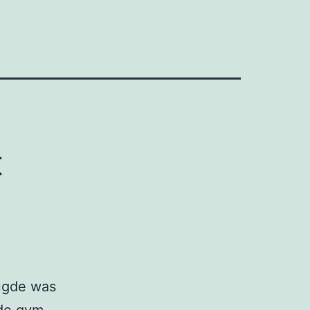
t
eugde was