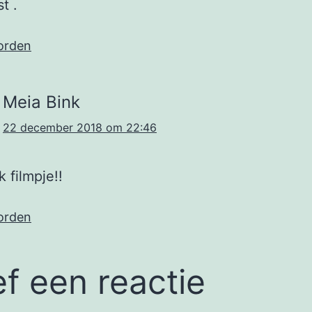
t .
orden
Meia Bink
22 december 2018 om 22:46
 filmpje!!
orden
f een reactie