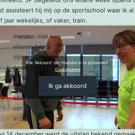
mineerd. JP begeleidt ons iedere week tijdens
t assisteert hij mij op de sportschool waar ik al
 jaar wekelijks, of vaker, train.
mensen met een
visuele handicap
zijn er opnames
Klik 'Akkoord' om Youtube in te schakelen
gemaakt. In dit
Cookiebeleid
roep
filmpje is hij als
Ik ga akkoord
laatste aan de
beurt en zie je hem
samen met ons in
actie:
ag 14 december werd de uitslag bekend gemaak