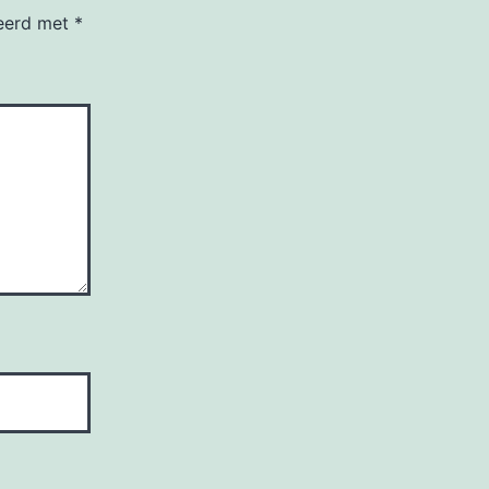
keerd met
*