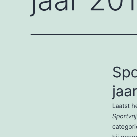
Spo
jaa
Laatst h
Sportvrij
categori