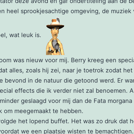
tor deze avond en gaf ondertiteling aan de b
en heel sprookjesachtige omgeving, de muziek 
el, wat leuk is.
om was nieuw voor mij. Berry kreeg een speci
 dat alles, zoals hij zei, naar je toetrok zodat het
 je bevond in de natuur die getoond werd. Er wa
ecial effects die ik verder niet zal benoemen. A
minder geslaagd voor mij dan de Fata morgana
uk om meegemaakt te hebben.
olgde het lopend buffet. Het was zo druk dat h
oordat we een plaatsje wisten te bemachtigen