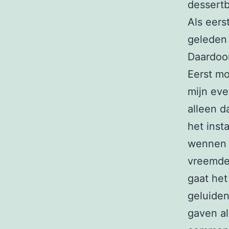
dessertb
Als eers
geleden 
Daardoor
Eerst mo
mijn eve
alleen d
het inst
wennen 
vreemde 
gaat het
geluiden
gaven al