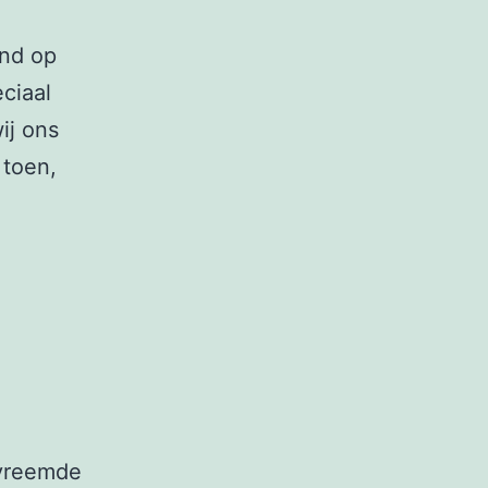
end op
ciaal
ij ons
 toen,
 vreemde