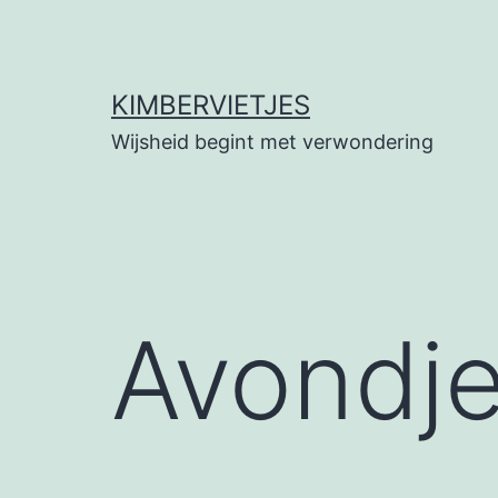
Ga
naar
de
KIMBERVIETJES
inhoud
Wijsheid begint met verwondering
Avondje