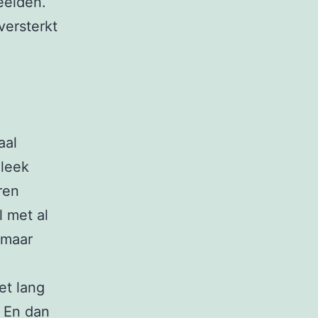
eelden.
versterkt
aal
 leek
ren
l met al
 maar
et lang
. En dan