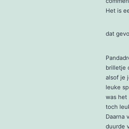
commenta
Het is e
dat gevo
Pandadro
brilletje
alsof je
leuke sp
was het 
toch le
Daarna v
duurde v