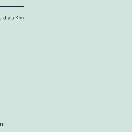
erd als
Kim
n: