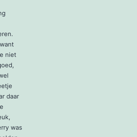
ng
eren.
 want
e niet
goed,
wel
etje
ar daar
De
euk,
erry was