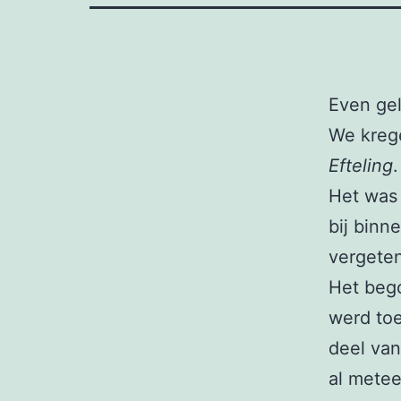
Even ge
We krege
Efteling
Het was 
bij binn
vergeten
Het bego
werd to
deel van
al mete