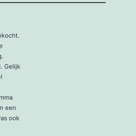
kocht.
e
g.
. Gelijk
l
ramma
en een
was ook