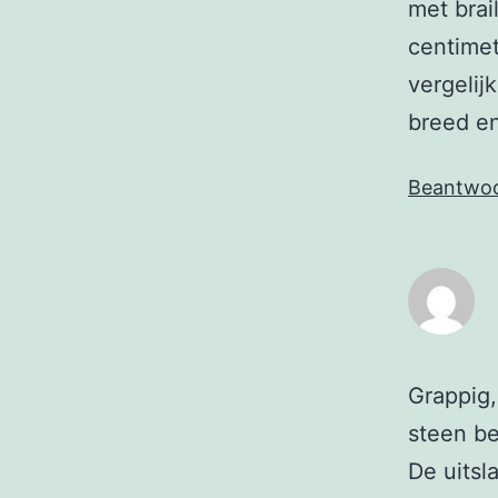
met brai
centimet
vergelij
breed en
Beantwo
Grappig,
steen b
De uitsl