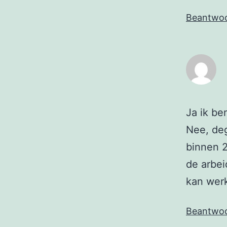
Beantwo
Ja ik be
Nee, deg
binnen 
de arbei
kan wer
Beantwo