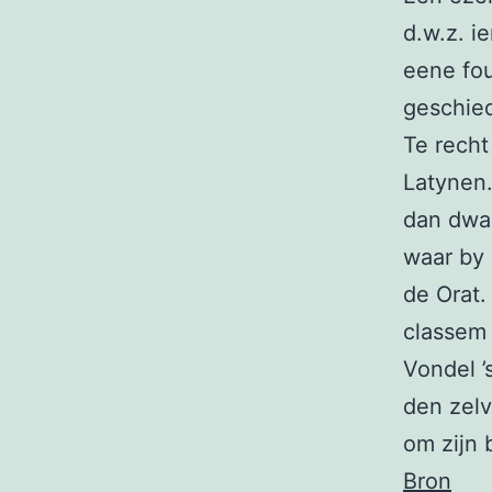
d.w.z. i
eene fou
geschied
Te recht
Latynen.
dan dwaa
waar by 
de Orat.
classem
Vondel ’
den zel
om zijn 
Bron