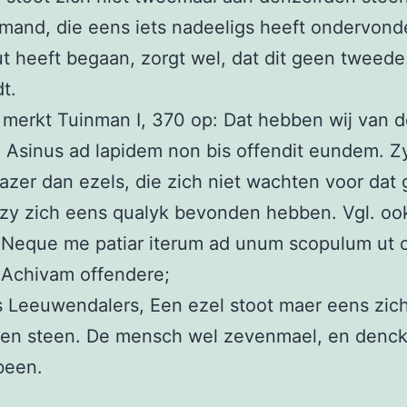
emand, die eens iets nadeeligs heeft ondervond
t heeft begaan, zorgt wel, dat dit geen tweede
t.
 merkt Tuinman I, 370 op: Dat hebben wij van 
 Asinus ad lapidem non bis offendit eundem. Zy
zer dan ezels, die zich niet wachten voor dat
zy zich eens qualyk bevonden hebben. Vgl. oo
 Neque me patiar iterum ad unum scopulum ut 
 Achivam offendere;
s Leeuwendalers, Een ezel stoot maer eens zic
ven steen. De mensch wel zevenmael, en denckt
been.