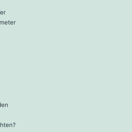
er
imeter
den
chten?