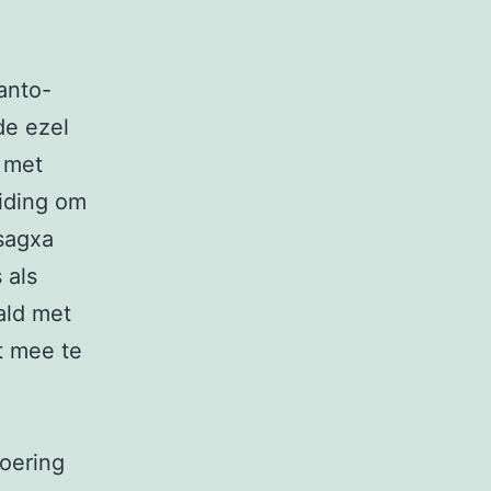
anto-
de ezel
d met
eiding om
“sagxa
 als
ald met
t mee te
oering