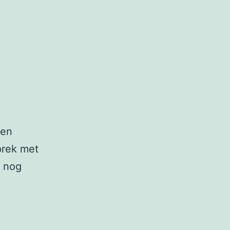
 en
prek met
e nog