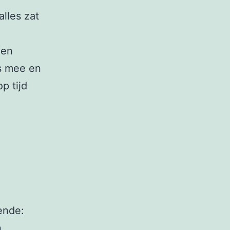
lles zat
ien
ns mee en
p tijd
ende:
,