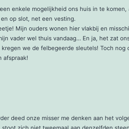
een enkele mogelijkheid ons huis in te komen, a
 en op slot, net een vesting.
eetje! Mijn ouders wonen hier vlakbij en missch
ijn vader wel thuis vandaag… En ja, het zat o
kregen we de felbegeerde sleutels! Toch nog o
n afspraak!
rder deed onze misser me denken aan het volg
 stoot zich niet tweemaal aan denzelfden steen