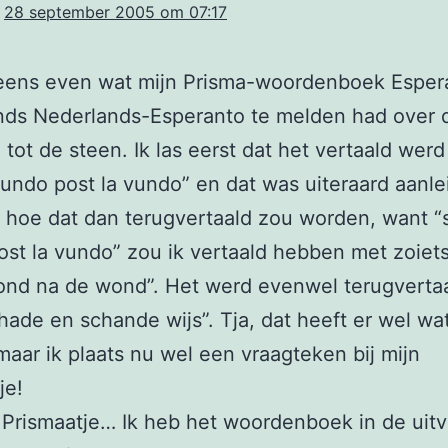
28 september 2005 om 07:17
 eens even wat mijn Prisma-woordenboek Esper
nds Nederlands-Esperanto te melden had over 
ie tot de steen. Ik las eerst dat het vertaald wer
undo post la vundo” en dat was uiteraard aanl
n hoe dat dan terugvertaald zou worden, want 
st la vundo” zou ik vertaald hebben met zoiets
ond na de wond”. Het werd evenwel terugverta
hade en schande wijs”. Tja, dat heeft er wel wa
aar ik plaats nu wel een vraagteken bij mijn
je!
Prismaatje… Ik heb het woordenboek in de uitv