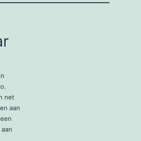
ar
jn
o.
n net
ken aan
j een
 aan