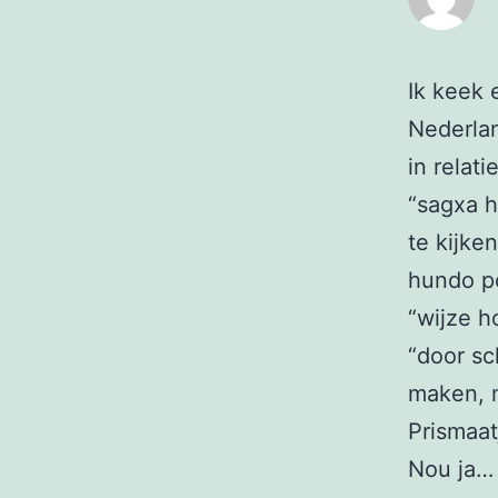
Ik keek
Nederla
in relat
“sagxa h
te kijke
hundo po
“wijze h
“door sc
maken, m
Prismaat
Nou ja… 