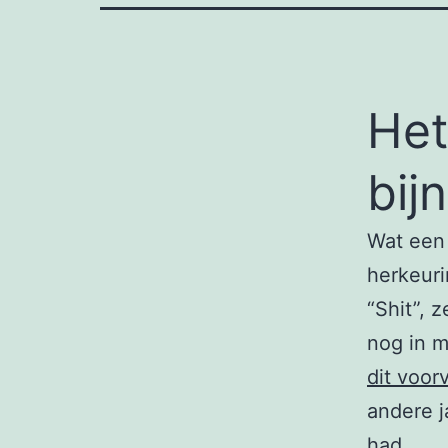
Het
bij
Wat een 
herkeuri
“Shit”, 
nog in m
dit voorv
andere j
had.