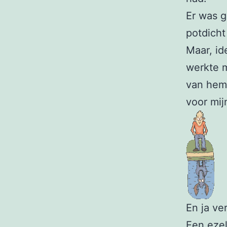
Er was g
potdicht
Maar, id
werkte m
van hem 
voor mij
En ja ve
Een ezel