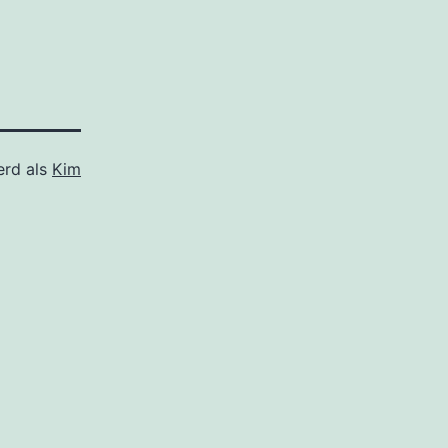
erd als
Kim