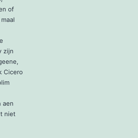
en of
 maal
de
 zijn
 geene,
k Cicero
olim
h aen
 niet