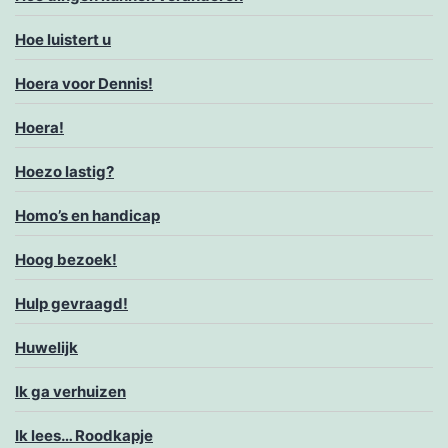
Hoe luistert u
Hoera voor Dennis!
Hoera!
Hoezo lastig?
Homo’s en handicap
Hoog bezoek!
Hulp gevraagd!
Huwelijk
Ik ga verhuizen
Ik lees… Roodkapje