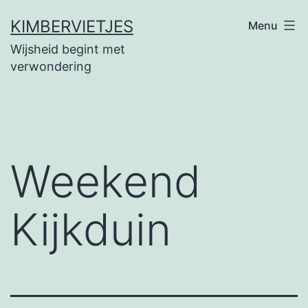
Ga
KIMBERVIETJES
Menu
naar
Wijsheid begint met
de
verwondering
inhoud
Weekend
Kijkduin