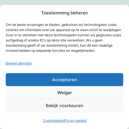
Kap ik ermee
Toestemming beheren
Kennissessie digitale toegankelijkheid
Om de beste ervaringen te bieden, gebruiken wij technologieën zoals
cookies om informatie over uw apparaat op te slaan en/of te raadplegen.
Kermis in Tilburg
Door in te stemmen met deze technologieën kunnen wij gegevens zoals
surfgedrag of unieke ID's op deze site verwerken. Als u geen
Kieskeurig
toestemming geeft of uw toestemming intrekt, kan dit een nadelige
invloed hebben op bepaalde functies en mogelijkheden.
Kim op d’r preekstoel
Beheer diensten
Kim op een ansichtkaart
Accepteren
Kim weer in actie
Weiger
Klantenservice zonder service van het Kruidvat
Bekijk voorkeuren
Kluizenaar of een tevreden mens
Korting en zo
Cookiebeleid
Privacybeleid
Donkere modus: