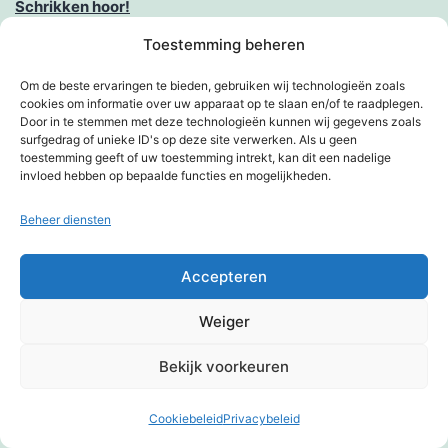
Schrikken hoor!
Toestemming beheren
Sneeuw tijdens de vakantie
Om de beste ervaringen te bieden, gebruiken wij technologieën zoals
Spirituele intelligentie en andere vormen van intelligentie
cookies om informatie over uw apparaat op te slaan en/of te raadplegen.
Door in te stemmen met deze technologieën kunnen wij gegevens zoals
Sporten voor iedereen
surfgedrag of unieke ID's op deze site verwerken. Als u geen
toestemming geeft of uw toestemming intrekt, kan dit een nadelige
invloed hebben op bepaalde functies en mogelijkheden.
Sportvrijwilliger van het jaar 2018
Beheer diensten
Stelletje vandalen
Stil, Kim strijkt
Accepteren
Stop de tijd
Weiger
Stroomstoring; is me dat wat!
Bekijk voorkeuren
Taggen?
Cookiebeleid
Privacybeleid
Donkere modus:
Tao, the beat of the globe