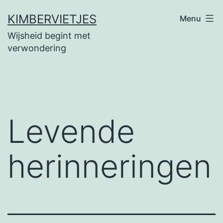
Ga
KIMBERVIETJES
Menu
naar
Wijsheid begint met
de
verwondering
inhoud
Levende
herinneringen