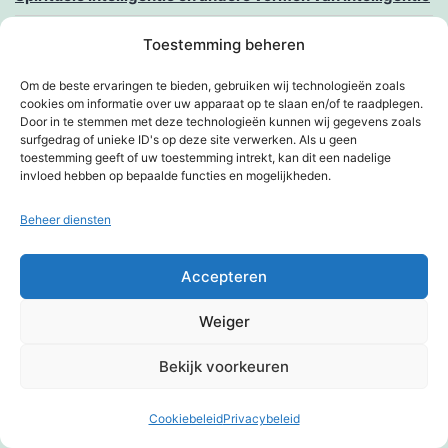
Sporten voor iedereen
Toestemming beheren
Sportvrijwilliger van het jaar 2018
Om de beste ervaringen te bieden, gebruiken wij technologieën zoals
cookies om informatie over uw apparaat op te slaan en/of te raadplegen.
Door in te stemmen met deze technologieën kunnen wij gegevens zoals
Stelletje vandalen
surfgedrag of unieke ID's op deze site verwerken. Als u geen
toestemming geeft of uw toestemming intrekt, kan dit een nadelige
Stil, Kim strijkt
invloed hebben op bepaalde functies en mogelijkheden.
Stop de tijd
Beheer diensten
Stroomstoring; is me dat wat!
Accepteren
Taggen?
Weiger
Tao, the beat of the globe
Bekijk voorkeuren
Tegenstellingen
Cookiebeleid
Privacybeleid
Donkere modus:
Tegenstrijdig?