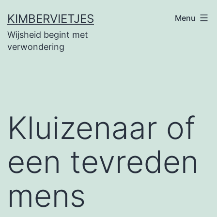
Ga
KIMBERVIETJES
Menu
naar
Wijsheid begint met
de
verwondering
inhoud
Kluizenaar of
een tevreden
mens