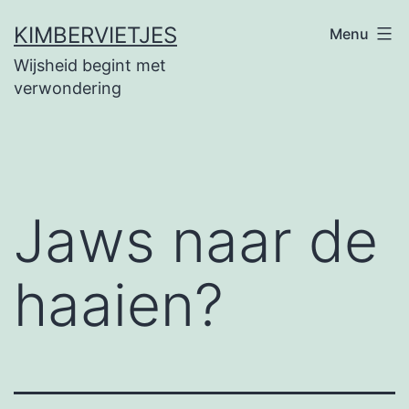
Ga
KIMBERVIETJES
Menu
naar
Wijsheid begint met
de
verwondering
inhoud
Jaws naar de
haaien?