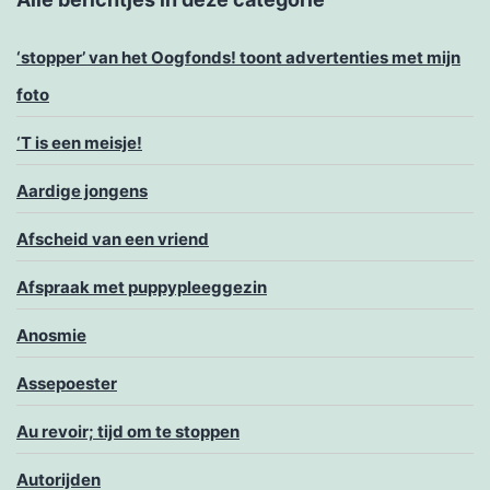
‘stopper’ van het Oogfonds! toont advertenties met mijn
foto
‘T is een meisje!
Aardige jongens
Afscheid van een vriend
Afspraak met puppypleeggezin
Anosmie
Assepoester
Au revoir; tijd om te stoppen
Autorijden