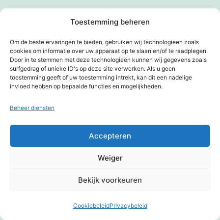
Avond voorlichting geven bij de Mandala
Toestemming beheren
Avondje Efteling
Om de beste ervaringen te bieden, gebruiken wij technologieën zoals
cookies om informatie over uw apparaat op te slaan en/of te raadplegen.
Baby
Door in te stemmen met deze technologieën kunnen wij gegevens zoals
surfgedrag of unieke ID's op deze site verwerken. Als u geen
toestemming geeft of uw toestemming intrekt, kan dit een nadelige
Babyboom
invloed hebben op bepaalde functies en mogelijkheden.
Balspellen in het donker
Beheer diensten
Ben er even niet
Accepteren
Bewegen om gezien te worden, sport voor blinde en
Weiger
slechtziende senioren in Tilburg
Bekijk voorkeuren
Bezig met een verhuizing
Cookiebeleid
Privacybeleid
Donkere modus:
Bezoek komt intake houden