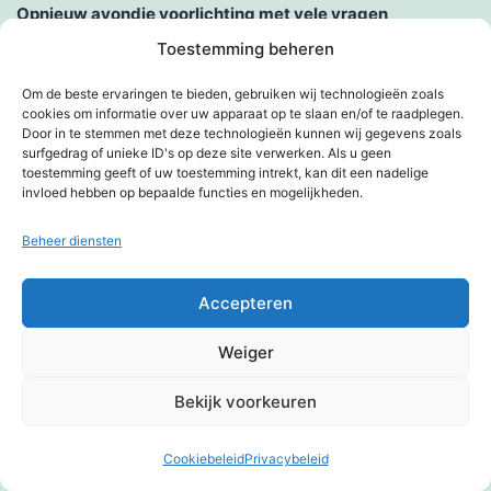
Opnieuw avondje voorlichting met vele vragen
Toestemming beheren
Paar dagen op reis
Om de beste ervaringen te bieden, gebruiken wij technologieën zoals
Plotseling
cookies om informatie over uw apparaat op te slaan en/of te raadplegen.
Door in te stemmen met deze technologieën kunnen wij gegevens zoals
surfgedrag of unieke ID's op deze site verwerken. Als u geen
Prijsuitreiking fotowedstrijd
toestemming geeft of uw toestemming intrekt, kan dit een nadelige
invloed hebben op bepaalde functies en mogelijkheden.
Puppypleeggezin + gentle leader
Beheer diensten
Ries, bedankt!
Accepteren
Rijkdom
Schouwburg geeft kaartjes weg
Weiger
Schrikken hoor!
Bekijk voorkeuren
Sneeuw tijdens de vakantie
Cookiebeleid
Privacybeleid
Donkere modus: