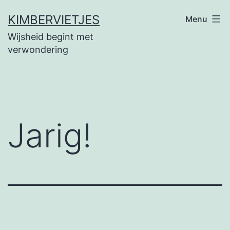
Ga
KIMBERVIETJES
Menu
naar
Wijsheid begint met
de
verwondering
inhoud
Jarig!