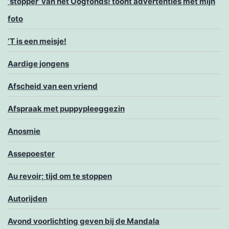
‘stopper’ van het Oogfonds! toont advertenties met mijn
foto
‘T is een meisje!
Aardige jongens
Afscheid van een vriend
Afspraak met puppypleeggezin
Anosmie
Assepoester
Au revoir; tijd om te stoppen
Autorijden
Avond voorlichting geven bij de Mandala