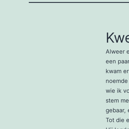
Kwe
Alweer e
een paar
kwam er 
noemde s
wie ik v
stem met
gebaar, 
Tot die 