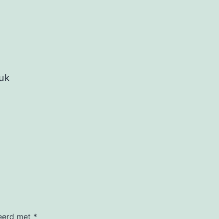
uk
keerd met
*