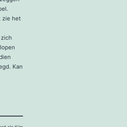
el.
 zie het
 zich
glopen
sdien
zegd. Kan