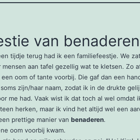
stie van benaderen
en tijdje terug had ik een familiefeestje. We z
 mensen aan tafel gezellig wat te kletsen. Zo a
een oom of tante voorbij. Die gaf dan een han
oms zijn/haar naam, zodat ik in de drukte gelij
oor me had. Vaak wist ik dat toch al wel omdat i
een herken, maar ik vind het altijd wel een aar
een prettige manier van
benaderen
.
ene oom voorbij kwam.