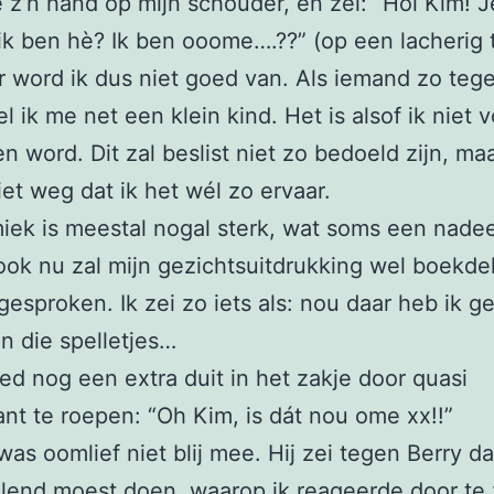
e z’n hand op mijn schouder, en zei: “Hoi Kim! 
ik ben hè? Ik ben ooome….??” (op een lacherig t
 word ik dus niet goed van. Als iemand zo teg
l ik me net een klein kind. Het is alsof ik niet v
n word. Dit zal beslist niet zo bedoeld zijn, ma
et weg dat ik het wél zo ervaar.
iek is meestal nogal sterk, wat soms een nade
 ook nu zal mijn gezichtsuitdrukking wel boekde
esproken. Ik zei zo iets als: nou daar heb ik g
in die spelletjes…
ed nog een extra duit in het zakje door quasi
nt te roepen: “Oh Kim, is dát nou ome xx!!”
was oomlief niet blij mee. Hij zei tegen Berry dat
elend moest doen, waarop ik reageerde door te