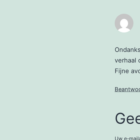
Ondanks
verhaal
Fijne av
Beantwo
Gee
Uw e-maila