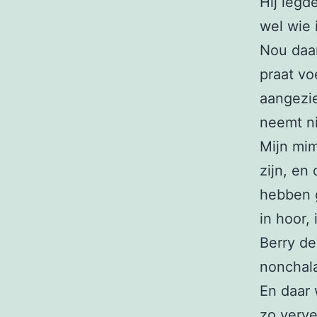
Hij legd
wel wie 
Nou daar
praat voe
aangezie
neemt ni
Mijn mim
zijn, en
hebben g
in hoor, 
Berry de
nonchala
En daar 
zo verv