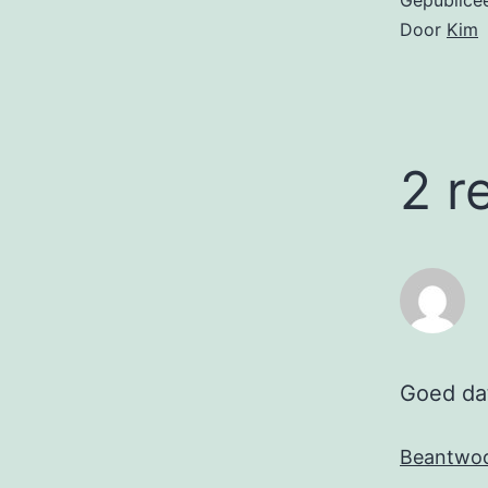
Gepublice
Door
Kim
2 r
Goed dat
Beantwo