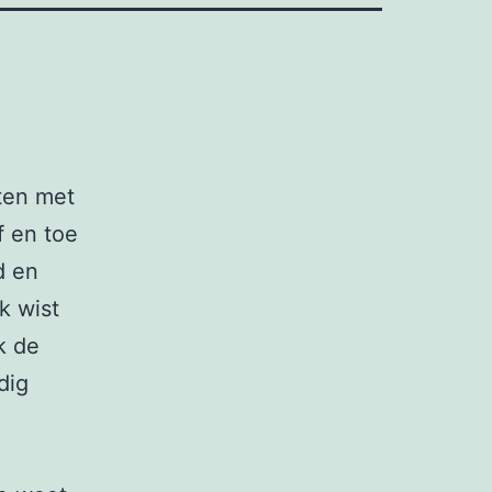
aten met
f en toe
d en
k wist
k de
dig