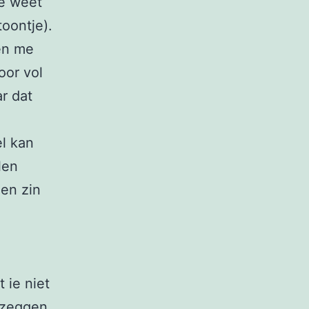
Je weet
oontje).
en me
oor vol
ar dat
el kan
len
een zin
 ie niet
 zeggen