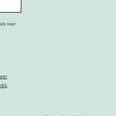
nde keer
eer
rkt
.