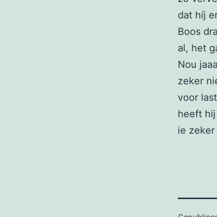
dat híj 
Boos dra
al, het 
Nou jaaa
zeker ni
voor las
heeft hi
ie zeker