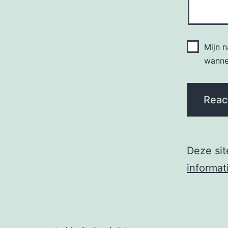
Mijn 
wannee
Deze si
informat