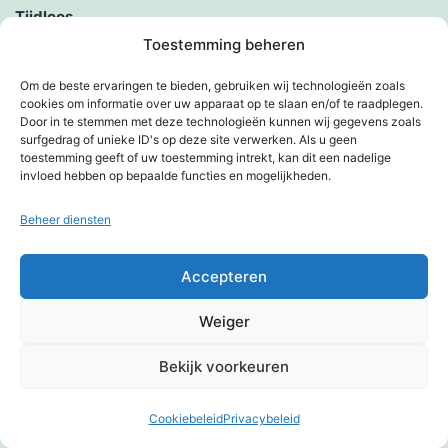
Tijdloos
Toestemming beheren
Tilburg Ten Miles, een bijzondere ervaring
Om de beste ervaringen te bieden, gebruiken wij technologieën zoals
Toevallige ontmoeting
cookies om informatie over uw apparaat op te slaan en/of te raadplegen.
Door in te stemmen met deze technologieën kunnen wij gegevens zoals
surfgedrag of unieke ID's op deze site verwerken. Als u geen
Touching the rock
toestemming geeft of uw toestemming intrekt, kan dit een nadelige
invloed hebben op bepaalde functies en mogelijkheden.
Tricolores in concert
Beheer diensten
Trots
Accepteren
Tv, de tijd van je leven met Kim
Weiger
Tv-opname van de baan
Bekijk voorkeuren
Tweede paasdag
Uiterlijke schijn
Cookiebeleid
Privacybeleid
Donkere modus: