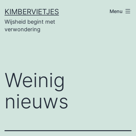
Ga
KIMBERVIETJES
Menu
naar
Wijsheid begint met
de
verwondering
inhoud
Weinig
nieuws