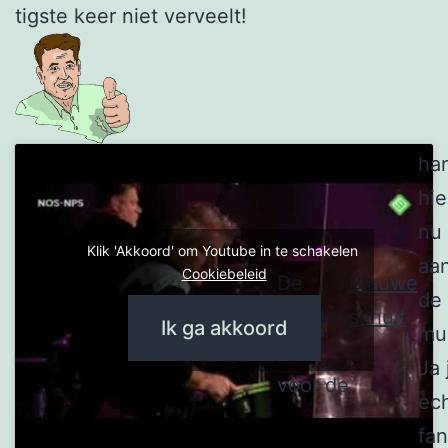
tigste keer niet verveelt!
ha
hie
nu
Klik 'Akkoord' om Youtube in te schakelen
aa
Cookiebeleid
De
Blauwe
de
gouden
schuit
Ik ga akkoord
mu
plaat
Ja 
voor de
ec
fan