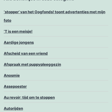
‘stopper’ van het Oogfonds! toont advertenties met mijn
foto
‘T is een meisje!
Aardige jongens
Afscheid van een vriend
Afspraak met puppypleeggezin
Anosmie
Assepoester
Au revoir; tijd om te stoppen
Autorijden