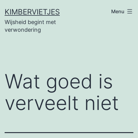
Ga
KIMBERVIETJES
Menu
naar
Wijsheid begint met
de
verwondering
inhoud
Wat goed is
verveelt niet