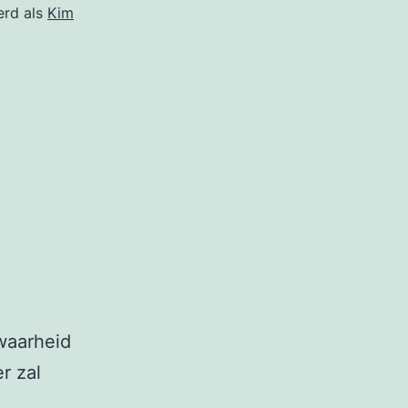
erd als
Kim
waarheid
r zal