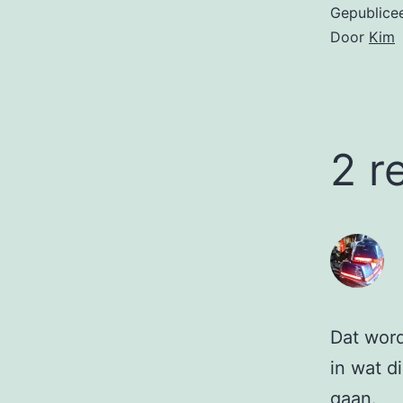
Gepublice
Door
Kim
2 r
Dat word
in wat d
gaan.