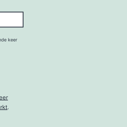
nde keer
eer
rkt
.