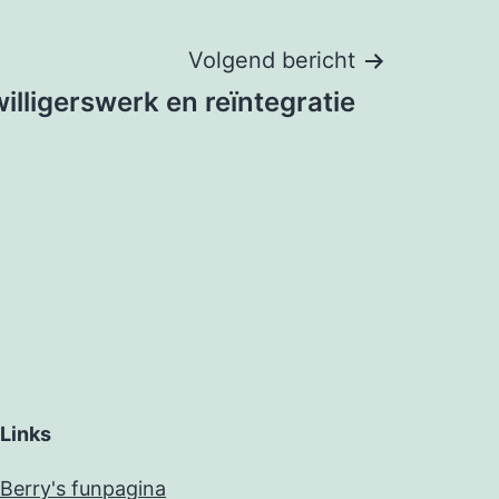
Volgend bericht
willigerswerk en reïntegratie
Links
Berry's funpagina