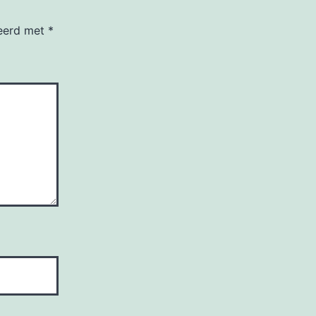
keerd met
*