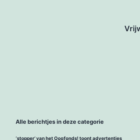
e
Vrij
Alle berichtjes in deze categorie
‘stopper’ van het Oogfonds! toont advertenties