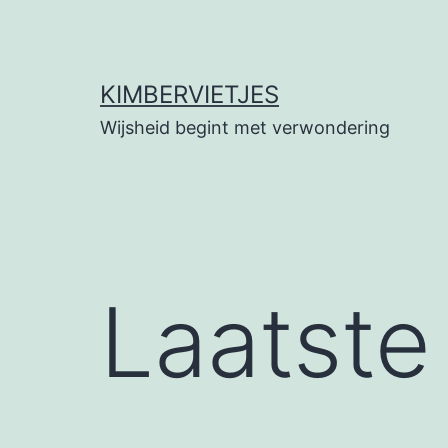
Ga
naar
de
KIMBERVIETJES
inhoud
Wijsheid begint met verwondering
Laatste