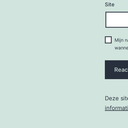
Site
Mijn 
wannee
Deze si
informat