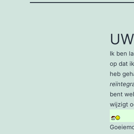
UW
Ik ben l
op dat i
heb geha
reïntegr
bent wel
wijzigt 
Goeiemor