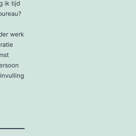
 ik tijd
 bureau?
der werk
ratie
mst
persoon
nvulling