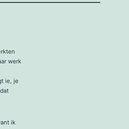
erkten
aar werk
 ie, je
 dat
ant ik