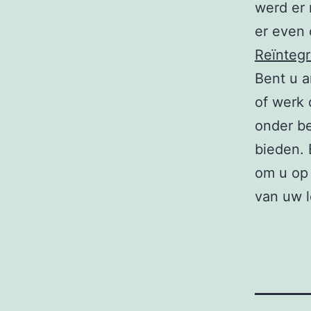
werd er 
er even 
Reïntegr
Bent u a
of werk d
onder be
bieden. 
om u op 
van uw 