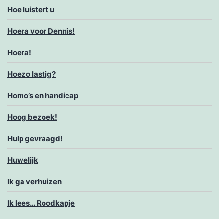
Hoe luistert u
Hoera voor Dennis!
Hoera!
Hoezo lastig?
Homo’s en handicap
Hoog bezoek!
Hulp gevraagd!
Huwelijk
Ik ga verhuizen
Ik lees… Roodkapje