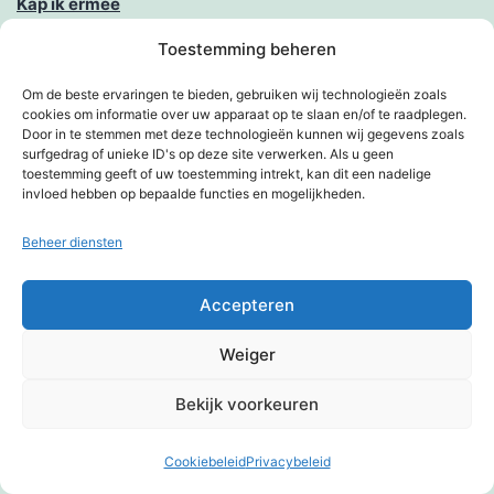
Kap ik ermee
Toestemming beheren
Kennissessie digitale toegankelijkheid
Om de beste ervaringen te bieden, gebruiken wij technologieën zoals
Kermis in Tilburg
cookies om informatie over uw apparaat op te slaan en/of te raadplegen.
Door in te stemmen met deze technologieën kunnen wij gegevens zoals
Kieskeurig
surfgedrag of unieke ID's op deze site verwerken. Als u geen
toestemming geeft of uw toestemming intrekt, kan dit een nadelige
invloed hebben op bepaalde functies en mogelijkheden.
Kim op d’r preekstoel
Beheer diensten
Kim op een ansichtkaart
Kim weer in actie
Accepteren
Klantenservice zonder service van het Kruidvat
Weiger
Kluizenaar of een tevreden mens
Bekijk voorkeuren
Korting en zo
Cookiebeleid
Privacybeleid
Donkere modus:
Kwestie van benaderen