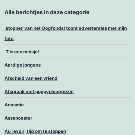
Alle berichtjes in deze categorie
‘stopper’ van het Oogfonds! toont advertenties met mijn
foto
‘T is een meisje!
Aardige jongens
Afscheid van een vriend
Afspraak met puppypleeggezin
Anosmie
Assepoester
Au revoir; tijd om te stoppen