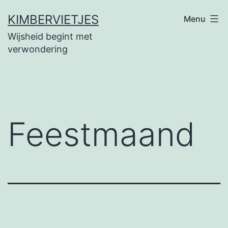
Ga
KIMBERVIETJES
Menu
naar
Wijsheid begint met
de
verwondering
inhoud
Feestmaand