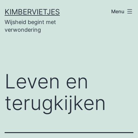
Ga
KIMBERVIETJES
Menu
naar
Wijsheid begint met
de
verwondering
inhoud
Leven en
terugkijken