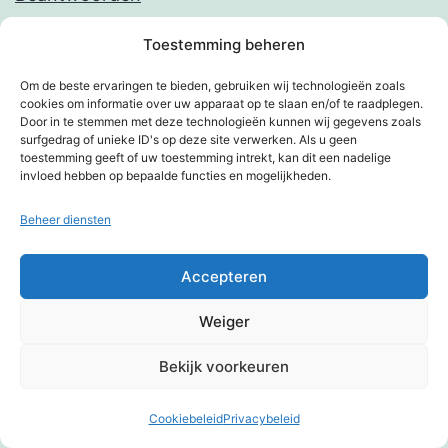
Toestemming beheren
Don Schollen
Om de beste ervaringen te bieden, gebruiken wij technologieën zoals
cookies om informatie over uw apparaat op te slaan en/of te raadplegen.
30 april 2016 om 14:42
Door in te stemmen met deze technologieën kunnen wij gegevens zoals
surfgedrag of unieke ID's op deze site verwerken. Als u geen
toestemming geeft of uw toestemming intrekt, kan dit een nadelige
invloed hebben op bepaalde functies en mogelijkheden.
Heel veel plezier, jij en jullie hebben het
zeker verdiend, ik hoop dat jouw
Beheer diensten
doorzettingsvermogen altijd zijn vruchten
Accepteren
zal afwerpen, en voor Ber ook.xx
Weiger
Beantwoorden
Bekijk voorkeuren
Cookiebeleid
Privacybeleid
Donkere modus:
Marion G