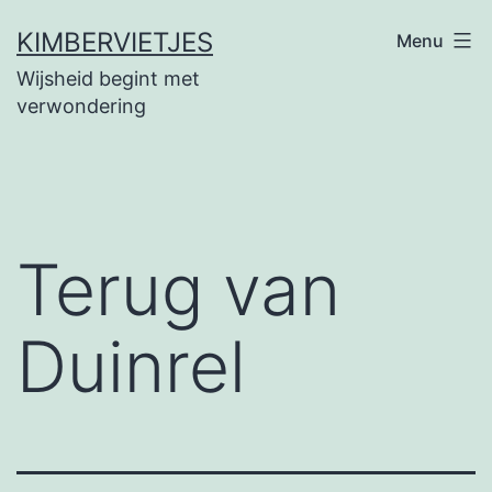
Ga
KIMBERVIETJES
Menu
naar
Wijsheid begint met
de
verwondering
inhoud
Terug van
Duinrel