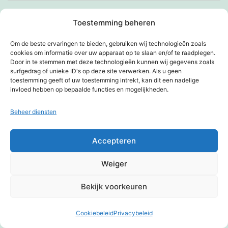
Visite, visite
Toestemming beheren
Voor Chris
Om de beste ervaringen te bieden, gebruiken wij technologieën zoals
cookies om informatie over uw apparaat op te slaan en/of te raadplegen.
Voor mijn tante
Door in te stemmen met deze technologieën kunnen wij gegevens zoals
surfgedrag of unieke ID's op deze site verwerken. Als u geen
Vooral slecht nieuws
toestemming geeft of uw toestemming intrekt, kan dit een nadelige
invloed hebben op bepaalde functies en mogelijkheden.
Voorlichting bij het jeugdpastoraat in Diessen
Beheer diensten
Vriendschap
Accepteren
Vrijwilliger in beeld
Weiger
Vrijwilligerswerk en reïntegratie
Bekijk voorkeuren
Wat een stunt
Cookiebeleid
Privacybeleid
Donkere modus:
Wat een timing!