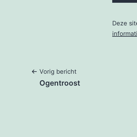
Deze si
informat
Berichtnavigati
Vorig bericht
Ogentroost