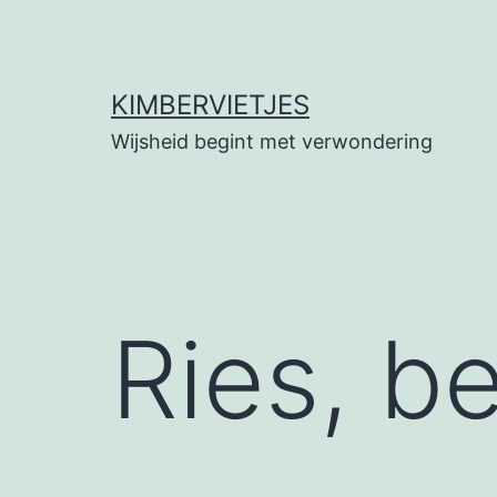
Ga
naar
de
KIMBERVIETJES
inhoud
Wijsheid begint met verwondering
Ries, b