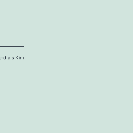
erd als
Kim