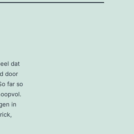
eel dat
id door
So far so
hoopvol.
gen in
rick,