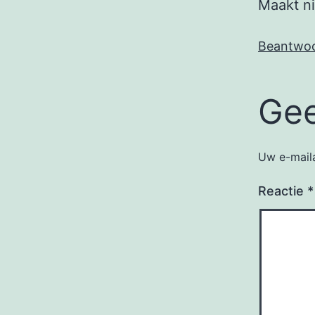
Maakt ni
Beantwo
Gee
Uw e-maila
Reactie
*