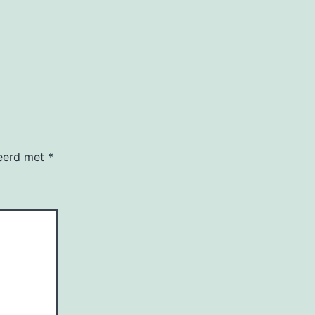
keerd met
*