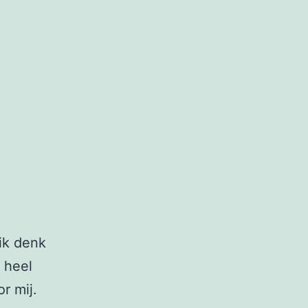
ik denk
l heel
r mij.