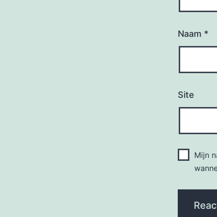
Naam
*
Site
Mijn 
wannee