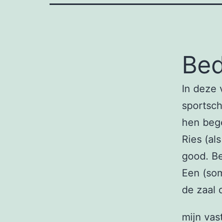
Bed
In deze 
sportsch
hen bege
Ries (al
good. Be
Een (som
de zaal 
mijn vas