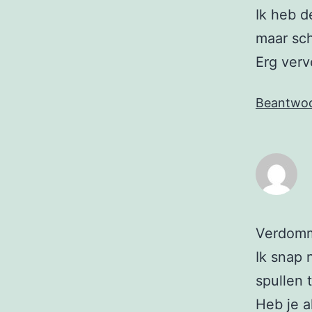
Ik heb d
maar sch
Erg verv
Beantwo
Verdom
Ik snap 
spullen 
Heb je 