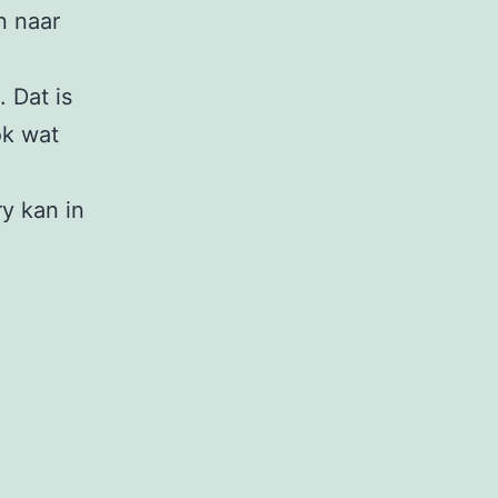
n naar
 Dat is
ok wat
ry kan in