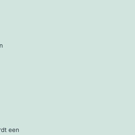
en
rdt een