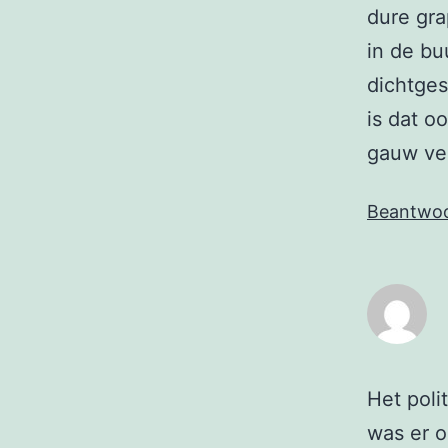
dure gra
in de bu
dichtges
is dat o
gauw ver
Beantwo
Het poli
was er 