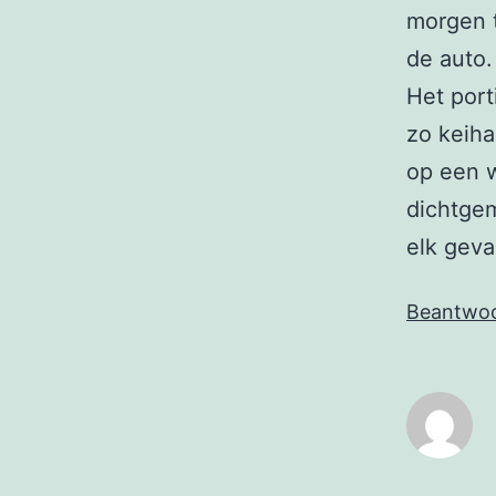
morgen t
de auto.
Het port
zo keiha
op een w
dichtgem
elk geva
Beantwo