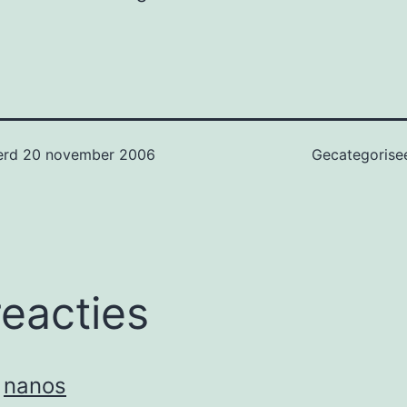
erd
20 november 2006
Gecategorise
reacties
nanos