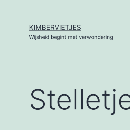
Ga
naar
de
KIMBERVIETJES
inhoud
Wijsheid begint met verwondering
Stellet