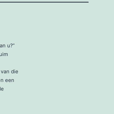
van u?”
huim
 van die
en een
de