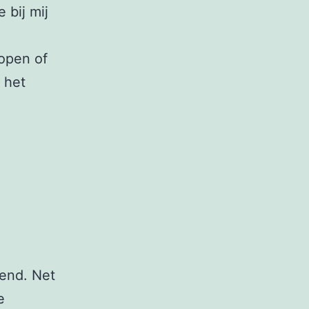
 bij mij
lopen of
 het
pend. Net
e