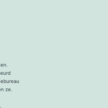
nen.
meurd
tiebureau
en ze.
.