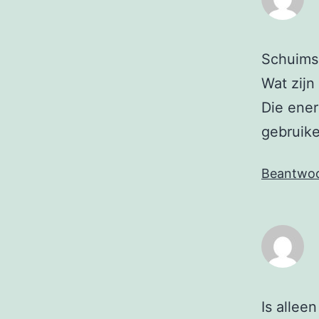
Schuimsp
Wat zijn
Die ener
gebruike
Beantwo
Is allee