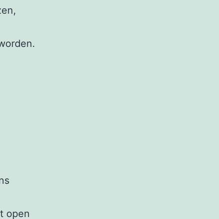
zen,
 worden.
ns
t open