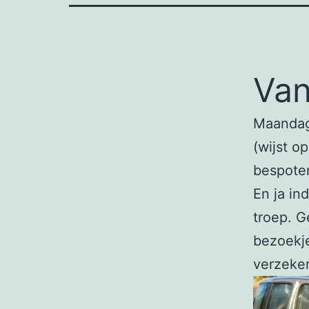
Van
Maandaga
(wijst o
bespoten
En ja in
troep. G
bezoekje
verzeker