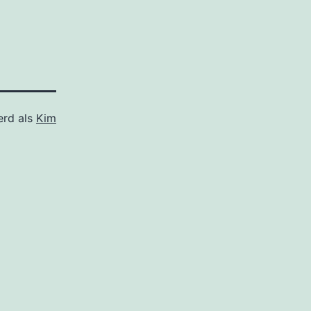
erd als
Kim