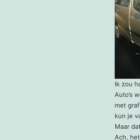
Ik zou h
Auto’s w
met graf
kun je v
Maar dat
Ach, het