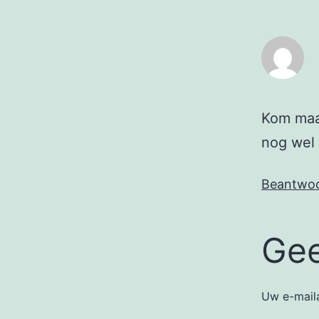
Kom maar
nog wel 
Beantwo
Gee
Uw e-maila