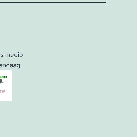
ds medio
vandaag