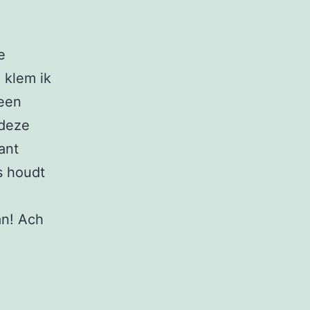
e
 klem ik
 een
 deze
ant
s houdt
an! Ach