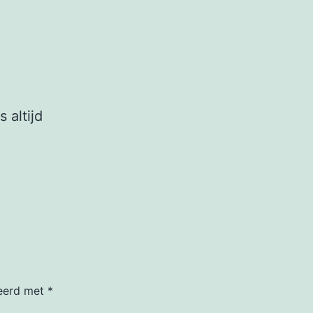
 altijd
keerd met
*