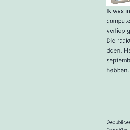
Ik was i
computer
verliep 
Die raak
doen. H
septembe
hebben.
Gepublice