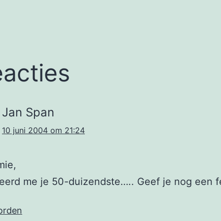
eacties
Jan Span
10 juni 2004 om 21:24
mie,
teerd me je 50-duizendste….. Geef je nog een f
orden