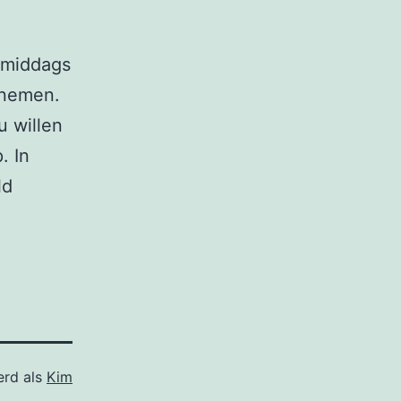
s middags
 nemen.
u willen
. In
ld
erd als
Kim