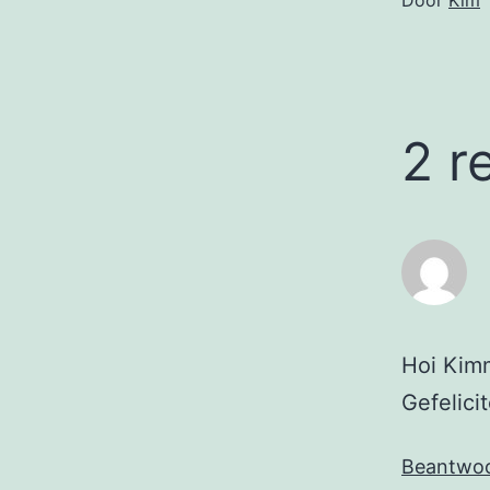
Door
Kim
2 r
Hoi Kim
Gefelici
Beantwo