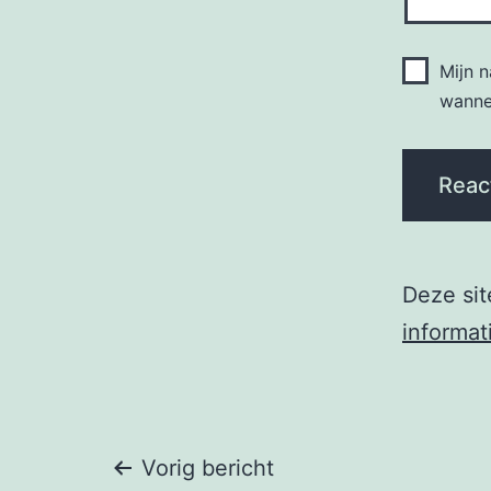
Mijn 
wannee
Deze si
informat
Berichtnavigati
Vorig bericht