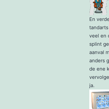
En verde
tandarts
veel en 
splint g
aanval m
anders g
de ene 
vervolge
ja.