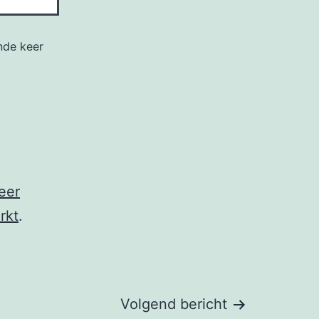
nde keer
eer
rkt
.
Volgend bericht