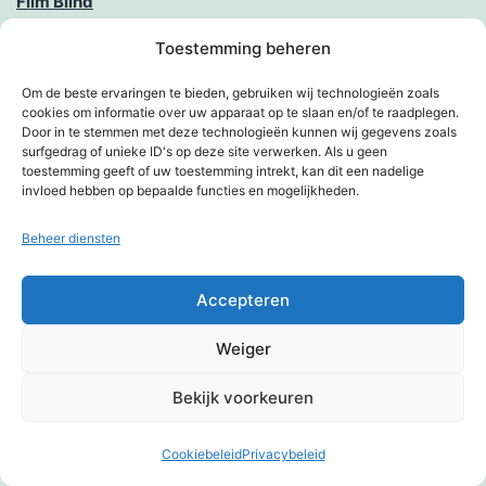
Film Blind
Toestemming beheren
Flashmob
Om de beste ervaringen te bieden, gebruiken wij technologieën zoals
Ga toch fietsen
cookies om informatie over uw apparaat op te slaan en/of te raadplegen.
Door in te stemmen met deze technologieën kunnen wij gegevens zoals
Gamen goed voor ogen
surfgedrag of unieke ID's op deze site verwerken. Als u geen
toestemming geeft of uw toestemming intrekt, kan dit een nadelige
Geblinddoekt door het leven
invloed hebben op bepaalde functies en mogelijkheden.
Geblinddoekt van de berg af
Beheer diensten
Geldmaat voegt spraak toe aan geldautomaten
Accepteren
Geleidehonden en bier
Weiger
Geluidenatlas’ moet mensen helpen geluid beter te
Bekijk voorkeuren
verwoorden
Cookiebeleid
Privacybeleid
Donkere modus:
Gevaarlijke pikante foto’s