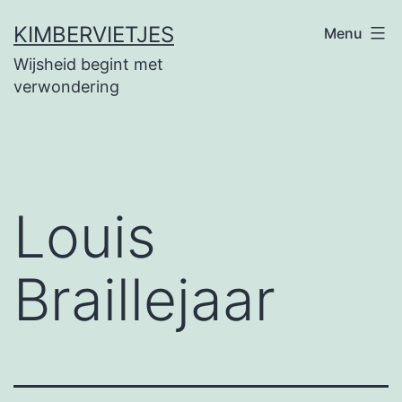
Ga
KIMBERVIETJES
Menu
naar
Wijsheid begint met
de
verwondering
inhoud
Louis
Braillejaar