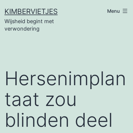
Ga
KIMBERVIETJES
Menu
naar
Wijsheid begint met
de
verwondering
inhoud
Hersenimplan
taat zou
blinden deel