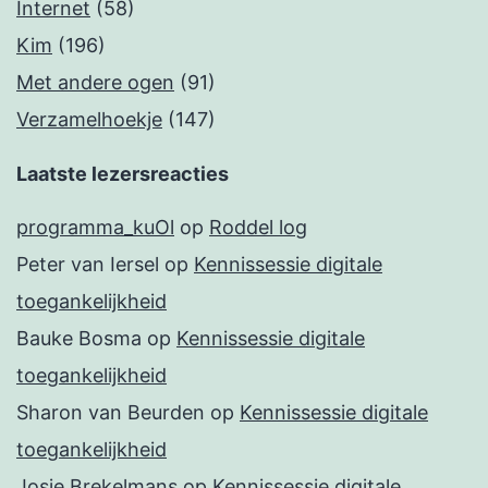
Internet
(58)
Kim
(196)
Met andere ogen
(91)
Verzamelhoekje
(147)
Laatste lezersreacties
programma_kuOl
op
Roddel log
Peter van Iersel
op
Kennissessie digitale
toegankelijkheid
Bauke Bosma
op
Kennissessie digitale
toegankelijkheid
Sharon van Beurden
op
Kennissessie digitale
toegankelijkheid
Josje Brekelmans
op
Kennissessie digitale