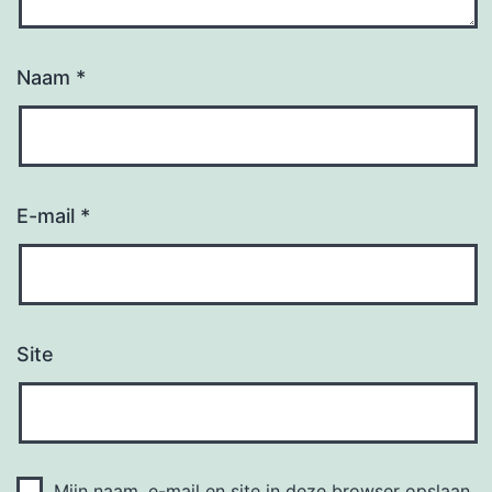
Naam
*
E-mail
*
Site
Mijn naam, e-mail en site in deze browser opslaan