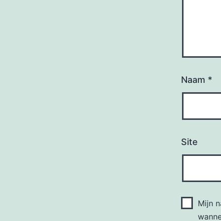
Naam
*
Site
Mijn 
wannee