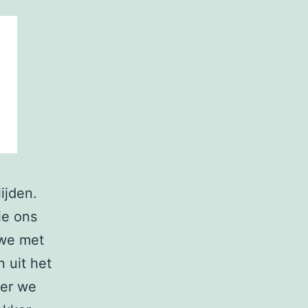
ijden.
ie ons
 we met
 uit het
eer we