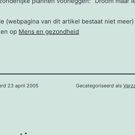
zonderlijke plannen voorleggen: “Droom maar l
e (webpagina van dit artikel bestaat niet meer)
zen op
Mens en gezondheid
erd
23 april 2005
Gecategoriseerd als
Verz