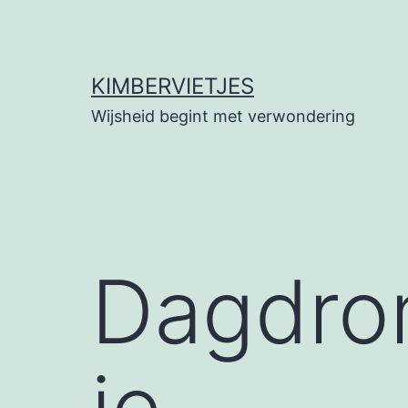
Ga
naar
de
KIMBERVIETJES
inhoud
Wijsheid begint met verwondering
Dagdro
je