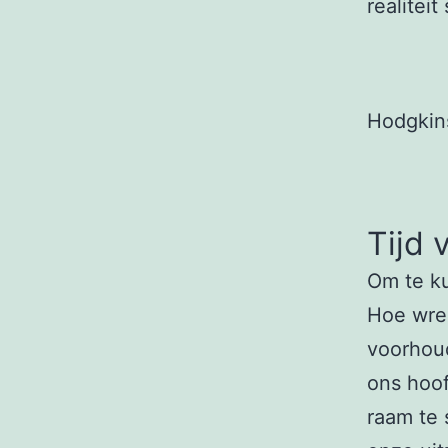
realitei
Hodgkin
Tijd 
Om te 
Hoe wree
voorhoud
ons hoof
raam te 