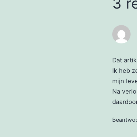
3 r
Dat artik
Ik heb z
mijn lev
Na verl
daardoor
Beantwo