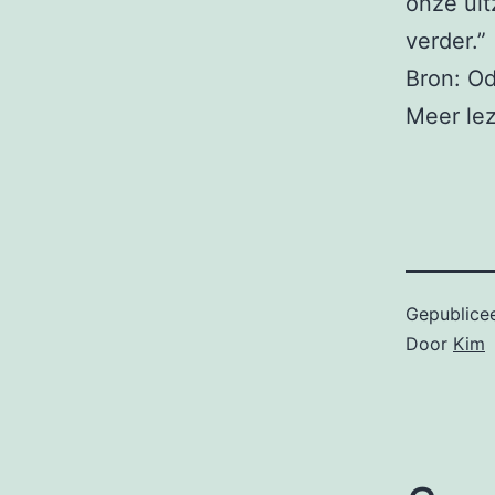
onze uit
verder.”
Bron: Od
Meer le
Gepublice
Door
Kim