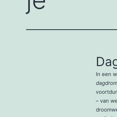
Da
In een w
dagdro
voortdur
– van w
droomwer