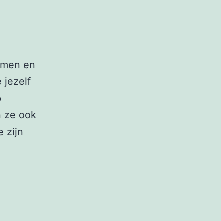
wamen en
e jezelf
p
n ze ook
 zijn