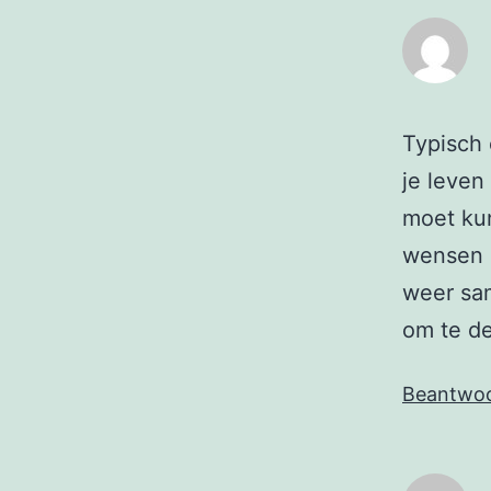
Typisch 
je leven 
moet kun
wensen 
weer sam
om te d
Beantwo