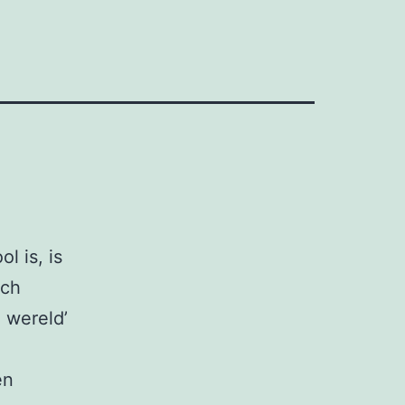
l is, is
ich
 wereld’
en