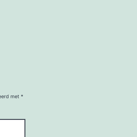
keerd met
*