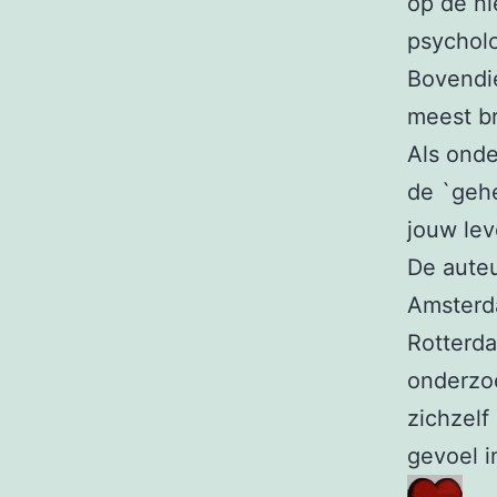
op de ni
psycholo
Bovendi
meest br
Als onde
de `gehe
jouw le
De auteu
Amsterd
Rotterda
onderzoe
zichzelf
gevoel i