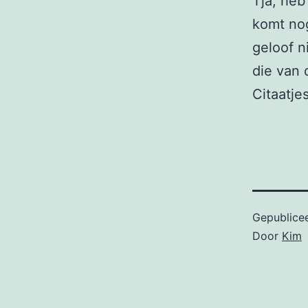
Tja, heb
komt nog
geloof n
die van
Citaatje
Gepublice
Door
Kim