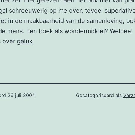
 het zelf niet gelezen. Ben het ook niet van pla
al schreeuwerig op me over, teveel superlative
iet in de maakbaarheid van de samenleving, ook
 de mens. Een boek als wondermiddel? Welnee!
s over
geluk
erd
26 juli 2004
Gecategoriseerd als
Verz