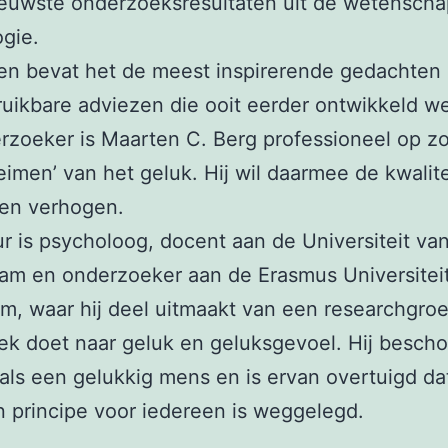
euwste onderzoeksresultaten uit de wetenscha
gie.
en bevat het de meest inspirerende gedachten
uikbare adviezen die ooit eerder ontwikkeld w
rzoeker is Maarten C. Berg professioneel op z
imen’ van het geluk. Hij wil daarmee de kwalite
ven verhogen.
r is psycholoog, docent aan de Universiteit va
am en onderzoeker aan de Erasmus Universiteit
m, waar hij deel uitmaakt van een researchgroe
k doet naar geluk en geluksgevoel. Hij besch
 als een gelukkig mens en is ervan overtuigd da
n principe voor iedereen is weggelegd.