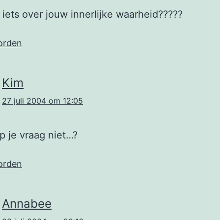
 iets over jouw innerlijke waarheid?????
orden
Kim
27 juli 2004 om 12:05
ap je vraag niet…?
orden
Annabee