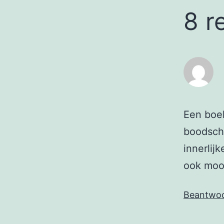
8 r
Een boek
boodsch
innerlij
ook mooi
Beantwo