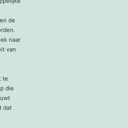
ppelijke
 en de
erden.
oek naar
it van
n
 te
p die
ouwt
t dat