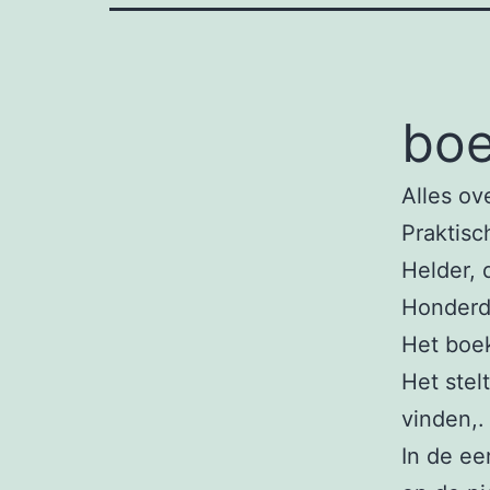
boe
Alles ov
Praktisc
Helder, 
Honderd
Het boe
Het stel
vinden,.
In de ee