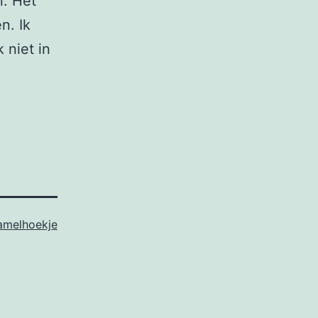
n. Het
n. Ik
 niet in
amelhoekje