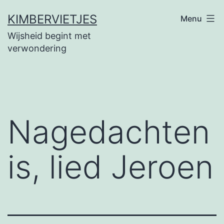
Ga
KIMBERVIETJES
Menu
naar
Wijsheid begint met
de
verwondering
inhoud
Nagedachten
is, lied Jeroen