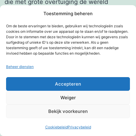
die met grote overtuiging de wereld
mysteries verkondigen,ik trap daar vaak
Toestemming beheren
nog in.
Om de beste ervaringen te bieden, gebruiken wij technologieën zoals
Ik lees je reaktie nog eens rustig door de
cookies om informatie over uw apparaat op te slaan en/of te raadplegen.
Door in te stemmen met deze technologieën kunnen wij gegevens zoals
broodjes staan op tafel.
surfgedrag of unieke ID's op deze site verwerken. Als u geen
toestemming geeft of uw toestemming intrekt, kan dit een nadelige
Gegroet jullie.
invloed hebben op bepaalde functies en mogelijkheden.
Beheer diensten
Beantwoorden
Accepteren
Kali
Weiger
15 mei 2005 om 19:31
Bekijk voorkeuren
Cookiebeleid
Privacybeleid
Donkere modus:
Heel duidelijk en informatief stukje over