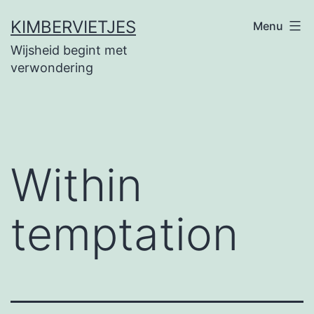
Ga
KIMBERVIETJES
Menu
naar
Wijsheid begint met
de
verwondering
inhoud
Within
temptation