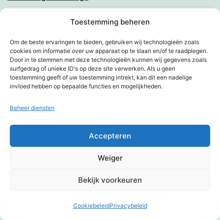
Wijsheid begint met verwondering, meer over Socrates
Toestemming beheren
Within temptation
Om de beste ervaringen te bieden, gebruiken wij technologieën zoals
cookies om informatie over uw apparaat op te slaan en/of te raadplegen.
Door in te stemmen met deze technologieën kunnen wij gegevens zoals
Wortels goed voor ogen?
surfgedrag of unieke ID's op deze site verwerken. Als u geen
toestemming geeft of uw toestemming intrekt, kan dit een nadelige
Zinvolle ontwikkeling
invloed hebben op bepaalde functies en mogelijkheden.
Zo baas zo hond?
Beheer diensten
Zoenen en zo
Accepteren
Zomertijd, het hoe en waarom
Weiger
Links
Bekijk voorkeuren
Berry's funpagina
Cookiebeleid
Privacybeleid
Donkere modus:
Braboland