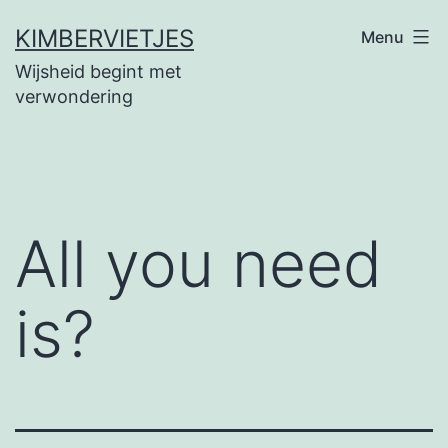
Ga
KIMBERVIETJES
Menu
naar
Wijsheid begint met
de
verwondering
inhoud
All you need
is?