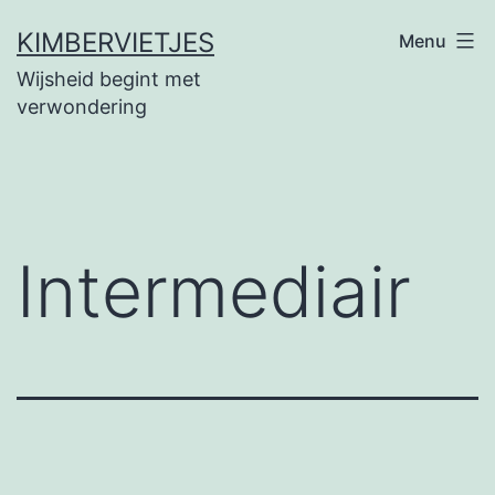
Ga
KIMBERVIETJES
Menu
naar
Wijsheid begint met
de
verwondering
inhoud
Intermediair