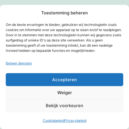
Zoek…
Toestemming beheren
Om de beste ervaringen te bieden, gebruiken wij technologieën zoals
cookies om informatie over uw apparaat op te slaan en/of te raadplegen.
Door in te stemmen met deze technologieën kunnen wij gegevens zoals
surfgedrag of unieke ID's op deze site verwerken. Als u geen
toestemming geeft of uw toestemming intrekt, kan dit een nadelige
invloed hebben op bepaalde functies en mogelijkheden.
Beheer diensten
Berichten per rubriek
Accepteren
Archief
(70)
Weiger
Citaten en gedichten
(128)
Bekijk voorkeuren
Dagje uit
(18)
Humor en flauwekul
(43)
Cookiebeleid
Privacybeleid
Donkere modus:
Internet
(58)