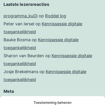
Laatste lezersreacties
programma_kuOl
op
Roddel log
Peter van Iersel
op
Kennissessie digitale
toegankelijkheid
Bauke Bosma
op
Kennissessie digitale
toegankelijkheid
Sharon van Beurden
op
Kennissessie digitale
toegankelijkheid
Josje Brekelmans
op
Kennissessie digitale
toegankelijkheid
Meta
Inloggen
Toestemming beheren