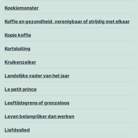
Koekiemonster
Koffie en gezondheid, verenigbaar of strijdig met elkaar
Kopje koffie
Kortsluiting
Kruikenzeiker
Landelijke vader van het jaar
Le petit prince
Leeftijdsgrens of grenzeloos
Leven belangrijker dan werken
Liefdeslied