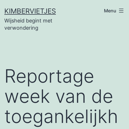
Ga
KIMBERVIETJES
Menu
naar
Wijsheid begint met
de
verwondering
inhoud
Reportage
week van de
toegankelijkh