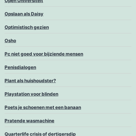
Open Universiteit
Opslaan als Daisy
Optimistisch gezien
Osho
Pc niet goed voor bijziende mensen
Penisdialogen
Plant als huishoudster?
Playstation voor blinden
Poets je schoenen met een banaan
Pratende wasmachine
Quarterlife crisis of dertigersdip