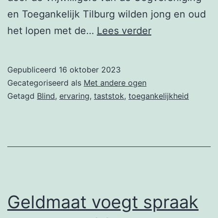
en Toegankelijk Tilburg wilden jong en oud
Parcours
het lopen met de…
Lees verder
in
het
Gepubliceerd
16 oktober 2023
Spoorpark
Gecategoriseerd als
Met andere ogen
Getagd
Blind
,
ervaring
,
taststok
,
toegankelijkheid
Geldmaat voegt spraak