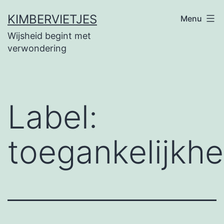
Ga
KIMBERVIETJES
Menu
naar
Wijsheid begint met
de
verwondering
inhoud
Label:
toegankelijkhe