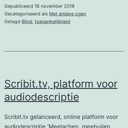
spraak
Gepubliceerd
18 november 2018
toe
Gecategoriseerd als
Met andere ogen
aan
Getagd
Blind
,
toegankelijkheid
geldautom
Scribit.tv, platform voor
audiodescriptie
Scribit.tv gelanceerd, online platform voor
audiodescriptie ‘Meelachen, meehuilen,