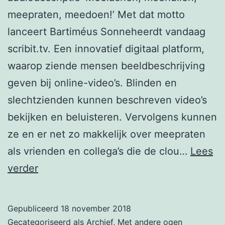
meepraten, meedoen!’ Met dat motto
lanceert Bartiméus Sonneheerdt vandaag
scribit.tv. Een innovatief digitaal platform,
waarop ziende mensen beeldbeschrijving
geven bij online-video’s. Blinden en
slechtzienden kunnen beschreven video’s
bekijken en beluisteren. Vervolgens kunnen
ze en er net zo makkelijk over meepraten
als vrienden en collega’s die de clou…
Lees
Scribit.tv,
verder
platform
voor
Gepubliceerd
18 november 2018
audiodescriptie
Gecategoriseerd als
Archief
,
Met andere ogen