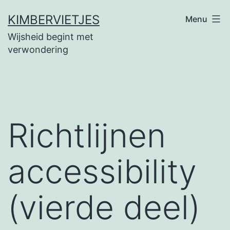
Ga
KIMBERVIETJES
Menu
naar
Wijsheid begint met
de
verwondering
inhoud
Richtlijnen
accessibility
(vierde deel)