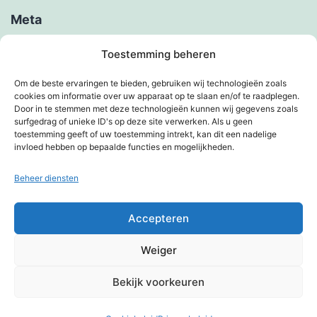
Meta
Inloggen
Toestemming beheren
Berichten feed
Om de beste ervaringen te bieden, gebruiken wij technologieën zoals
cookies om informatie over uw apparaat op te slaan en/of te raadplegen.
Reacties feed
Door in te stemmen met deze technologieën kunnen wij gegevens zoals
surfgedrag of unieke ID's op deze site verwerken. Als u geen
WordPress.org
toestemming geeft of uw toestemming intrekt, kan dit een nadelige
invloed hebben op bepaalde functies en mogelijkheden.
Beheer diensten
KIMBERVIETJES
Accepteren
Privacybeleid
Weiger
Met trots aangedreven door
WordPress
.
Bekijk voorkeuren