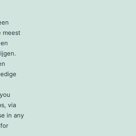
 een
e meest
een
ijgen.
en
ledige
 you
s, via
se in any
for