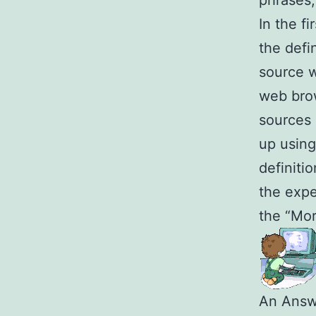
phrases,
In the f
the defi
source w
web brow
sources 
up using 
definitio
the exp
the “Mor
An Answe