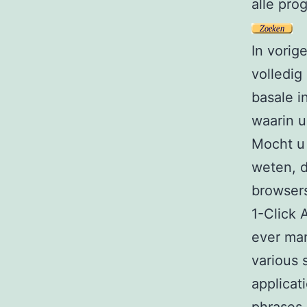
alle pro
In vorig
volledig
basale i
waarin u
Mocht u 
weten, d
browser
1-Click 
ever man
various 
applicat