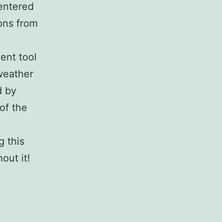
entered
ons from
ent tool
 weather
d by
of the
 this
out it!