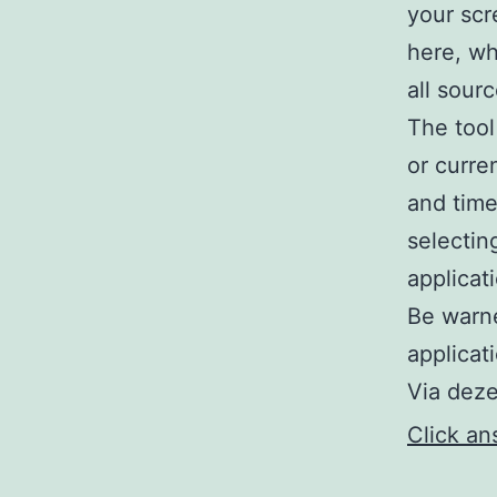
your scr
here, wh
all sour
The tool
or curre
and time.
selectin
applicat
Be warn
applicat
Via deze
Click an