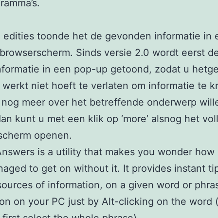
gramma’s.
e edities toonde het de gevonden informatie in
 browserscherm. Sinds versie 2.0 wordt eerst d
nformatie in een pop-up getoond, zodat u hetg
 werkt niet hoeft te verlaten om informatie te kr
nog meer over het betreffende onderwerp will
an kunt u met een klik op ‘more’ alsnog het vol
scherm openen.
Answers is a utility that makes you wonder how
aged to get on without it. It provides instant tip
sources of information, on a given word or phra
ion on your PC just by Alt-clicking on the word (