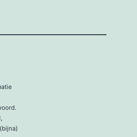
atie
woord.
,
(bijna)