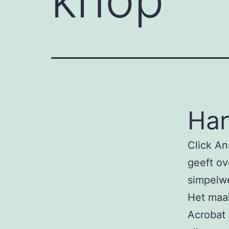
Ha
Click An
geeft ov
simpelwe
Het maak
Acrobat 