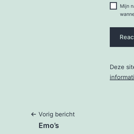
Mijn 
wannee
Deze si
informat
Berichtnavigati
Vorig bericht
Emo’s