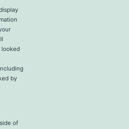
display
rmation
your
ll
e looked
 including
ked by
side of