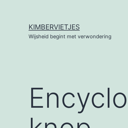
Ga
naar
de
KIMBERVIETJES
inhoud
Wijsheid begint met verwondering
Encyclo
knop