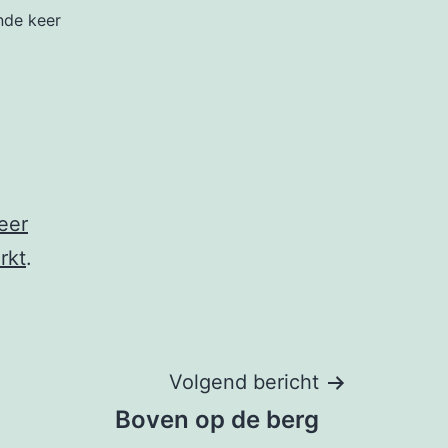
nde keer
eer
rkt
.
Volgend bericht
Boven op de berg