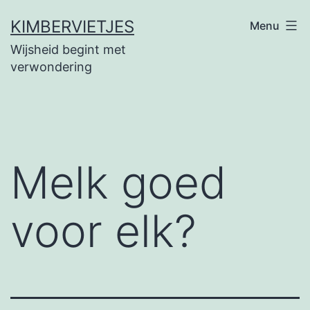
Ga
KIMBERVIETJES
Menu
naar
Wijsheid begint met
de
verwondering
inhoud
Melk goed
voor elk?