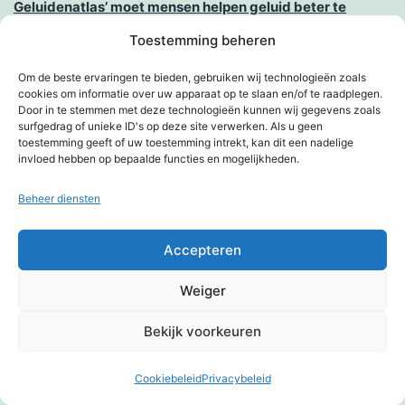
Geluidenatlas’ moet mensen helpen geluid beter te
verwoorden
Toestemming beheren
Gelukkig nieuwjaar, met handdruk
Om de beste ervaringen te bieden, gebruiken wij technologieën zoals
cookies om informatie over uw apparaat op te slaan en/of te raadplegen.
Door in te stemmen met deze technologieën kunnen wij gegevens zoals
Geur-recorder
surfgedrag of unieke ID's op deze site verwerken. Als u geen
toestemming geeft of uw toestemming intrekt, kan dit een nadelige
God en meditatie
invloed hebben op bepaalde functies en mogelijkheden.
Goede nachtrust
Beheer diensten
Happiness is the road
Accepteren
Happy New year
Weiger
Hart
Bekijk voorkeuren
Hersenimplantaat zou blinden deel van zicht terug
Cookiebeleid
Privacybeleid
Donkere modus:
kunnen geven