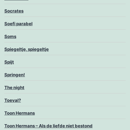
Socrates
Soefi parabel
Soms
Spiegeltje, spiegeltje
Spijt
Springen!
The night
Toeval?
Toon Hermans
Toon Hermans – Als de liefde niet bestond