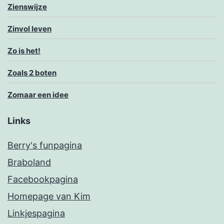
Zienswijze
Zinvol leven
Zo is het!
Zoals 2 boten
Zomaar een idee
Links
Berry's funpagina
Braboland
Facebookpagina
Homepage van Kim
Linkjespagina