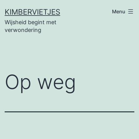
Ga
KIMBERVIETJES
Menu
naar
Wijsheid begint met
de
verwondering
inhoud
Op weg