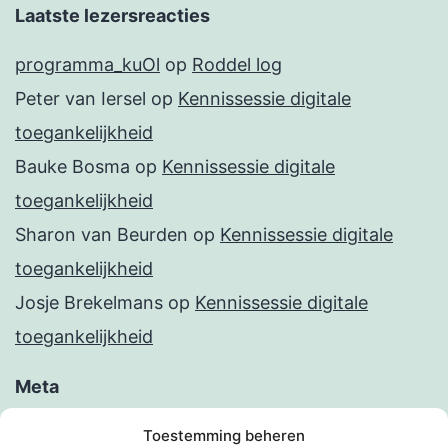
Laatste lezersreacties
programma_kuOl
op
Roddel log
Peter van Iersel
op
Kennissessie digitale
toegankelijkheid
Bauke Bosma
op
Kennissessie digitale
toegankelijkheid
Sharon van Beurden
op
Kennissessie digitale
toegankelijkheid
Josje Brekelmans
op
Kennissessie digitale
toegankelijkheid
Meta
Inloggen
Toestemming beheren