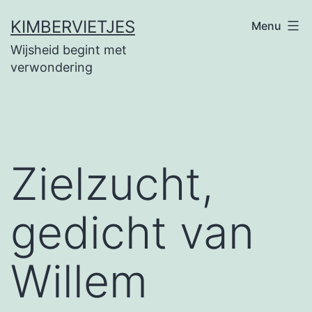
Ga
KIMBERVIETJES
Menu
naar
Wijsheid begint met
de
verwondering
inhoud
Zielzucht,
gedicht van
Willem