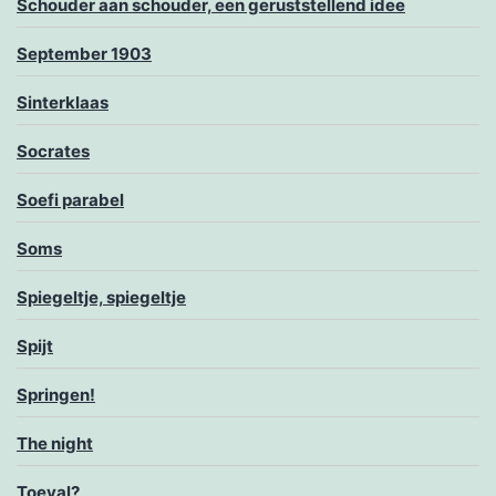
Schouder aan schouder, een geruststellend idee
September 1903
Sinterklaas
Socrates
Soefi parabel
Soms
Spiegeltje, spiegeltje
Spijt
Springen!
The night
Toeval?