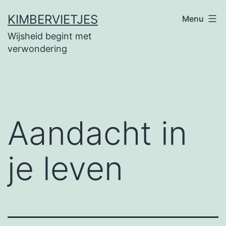
Ga
KIMBERVIETJES
Menu
naar
Wijsheid begint met
de
verwondering
inhoud
Aandacht in
je leven