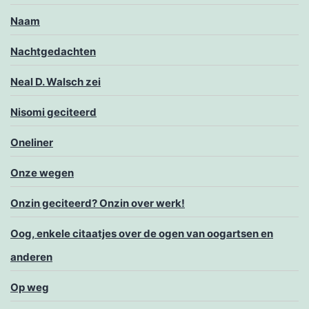
Naam
Nachtgedachten
Neal D. Walsch zei
Nisomi geciteerd
Oneliner
Onze wegen
Onzin geciteerd? Onzin over werk!
Oog, enkele citaatjes over de ogen van oogartsen en
anderen
Op weg