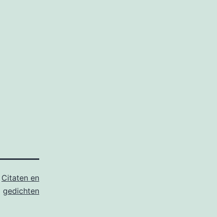
s
Citaten en
gedichten