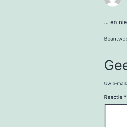
… en nie
Beantwo
Gee
Uw e-maila
Reactie
*