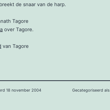
reekt de snaar van de harp.
anath Tagore
ia
over Tagore.
d
van Tagore
erd
18 november 2004
Gecategoriseerd al