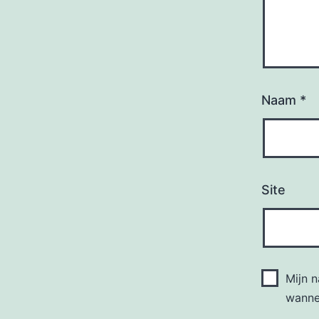
Naam
*
Site
Mijn 
wannee