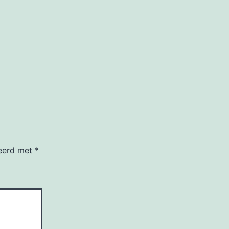
keerd met
*