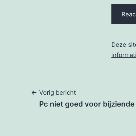
Deze si
informat
Berichtnavigati
Vorig bericht
Pc niet goed voor bijziend