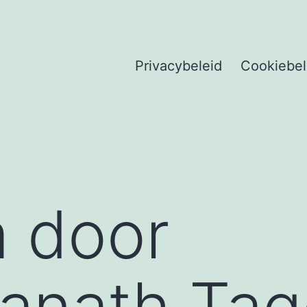
Privacybeleid
Cookiebel
 door
anath Tag