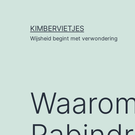
Ga
naar
de
KIMBERVIETJES
inhoud
Wijsheid begint met verwondering
Waarom
Rabindr