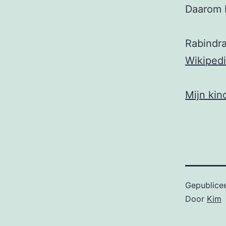
Daarom b
Rabindr
Wikiped
Mijn kin
Gepublice
Door
Kim