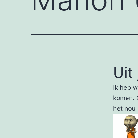
Uit 
Ik heb w
komen. 
het nou 