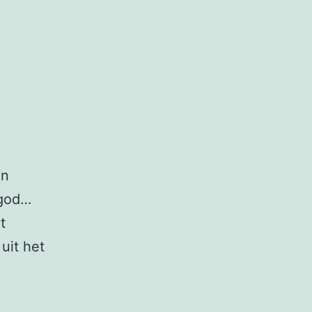
en
 god…
t
uit het