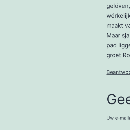
gelóven,
wérkelij
maakt v
Maar sja
pad ligg
groet R
Beantwo
Gee
Uw e-maila