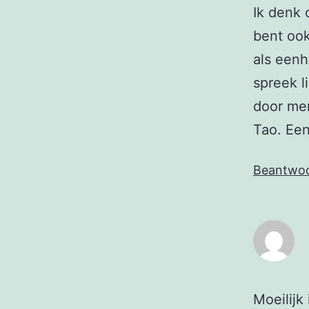
Ik denk 
bent ook
als eenh
spreek l
door men
Tao. Een
Beantwo
Moeilijk