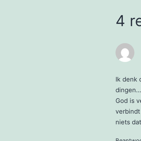
4 r
Ik denk 
dingen….
God is v
verbindt
niets da
Beantwo