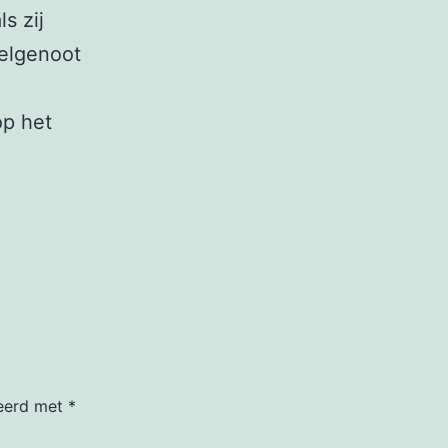
s zij
eelgenoot
op het
keerd met
*