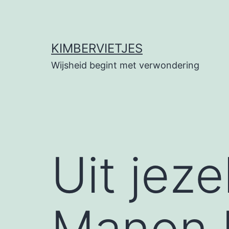
Ga
naar
de
KIMBERVIETJES
inhoud
Wijsheid begint met verwondering
Uit jeze
Manon 