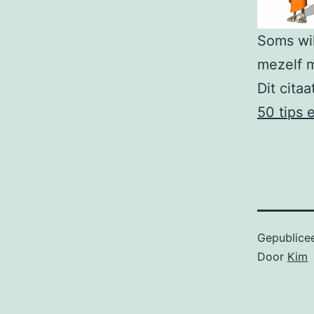
Soms wil
mezelf m
Dit cita
50 tips 
Gepublice
Door
Kim