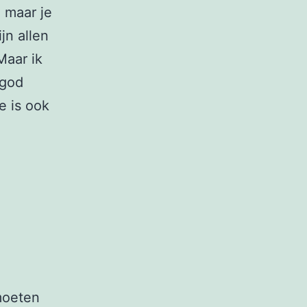
n maar je
jn allen
Maar ik
 god
e is ook
 moeten