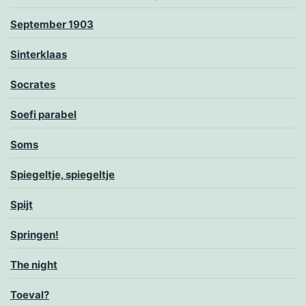
September 1903
Sinterklaas
Socrates
Soefi parabel
Soms
Spiegeltje, spiegeltje
Spijt
Springen!
The night
Toeval?