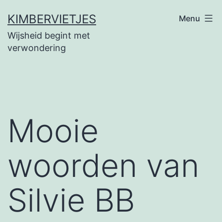
Ga
KIMBERVIETJES
Menu
naar
Wijsheid begint met
de
verwondering
inhoud
Mooie
woorden van
Silvie BB