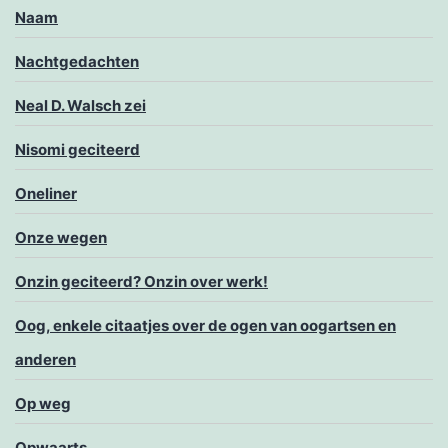
Naam
Nachtgedachten
Neal D. Walsch zei
Nisomi geciteerd
Oneliner
Onze wegen
Onzin geciteerd? Onzin over werk!
Oog, enkele citaatjes over de ogen van oogartsen en
anderen
Op weg
Opwaarts