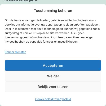
Homepage van Kim
Toestemming beheren
Linkjespagina
Om de beste ervaringen te bieden, gebruiken wij technologieën zoals
Toegankelijk Tilburg
cookies om informatie over uw apparaat op te slaan en/of te raadplegen.
Door in te stemmen met deze technologieën kunnen wij gegevens zoals
surfgedrag of unieke ID's op deze site verwerken. Als u geen
Zoeken
toestemming geeft of uw toestemming intrekt, kan dit een nadelige
invloed hebben op bepaalde functies en mogelijkheden.
Zoek…
Beheer diensten
Accepteren
Weiger
Bekijk voorkeuren
Berichten per rubriek
Cookiebeleid
Privacybeleid
Donkere modus: