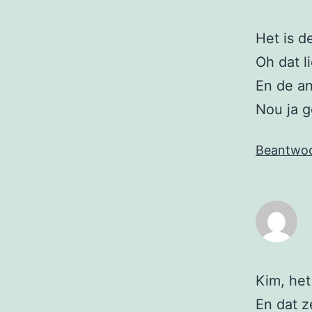
Het is d
Oh dat 
En de an
Nou ja g
Beantwo
Kim, het
En dat z