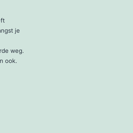
ft
ngst je
erde weg.
an ook.