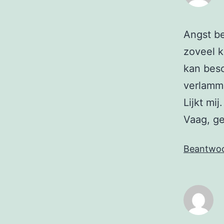
Angst be
zoveel k
kan bes
verlamme
Lijkt mi
Vaag, ge
Beantwo