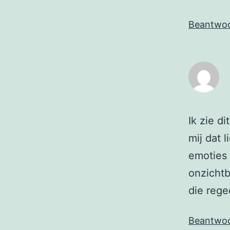
Beantwo
Ik zie d
mij dat l
emoties 
onzichtb
die rege
Beantwo