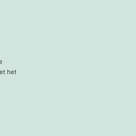
e
et het