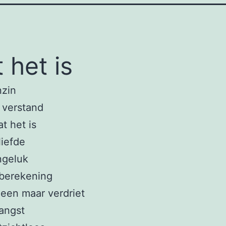
 het is
nzin
 verstand
t het is
liefde
ngeluk
 berekening
lleen maar verdriet
angst