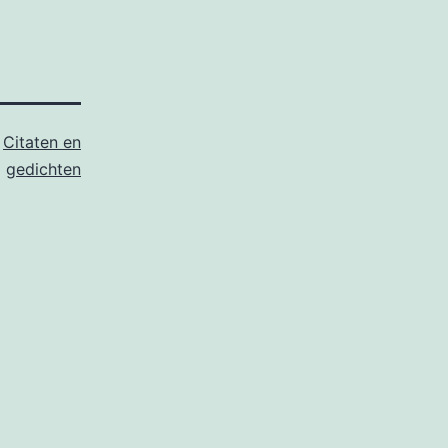
s
Citaten en
gedichten