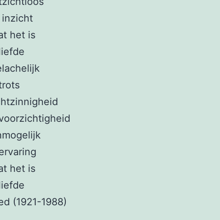
tzichtloos
 inzicht
t het is
liefde
lachelijk
trots
ichtzinnigheid
voorzichtigheid
nmogelijk
ervaring
t het is
liefde
ied (1921-1988)