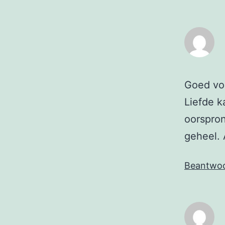
Goed voo
Liefde 
oorspron
geheel. 
Beantwo