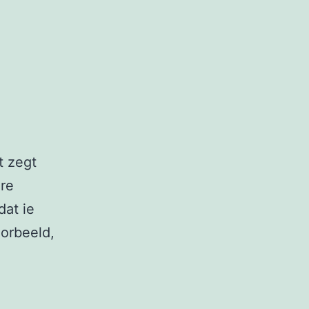
t zegt
ere
dat ie
oorbeeld,