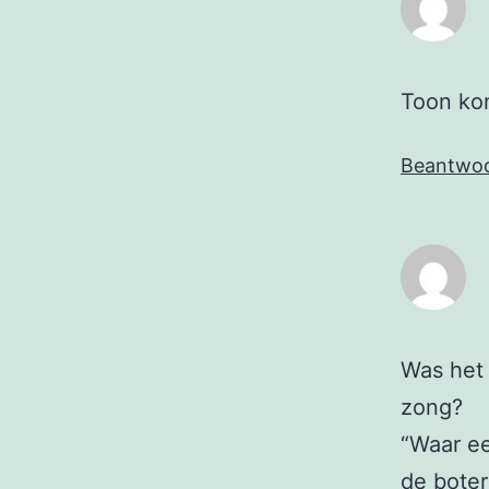
Toon kon
Beantwo
Was het 
zong?
“Waar e
de bote