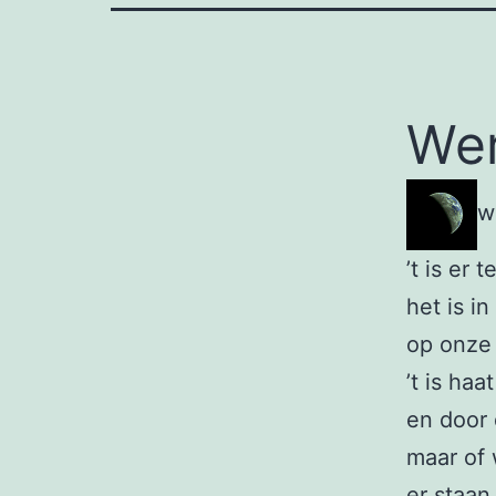
Wer
w
’t is er 
het is i
op onze 
’t is haa
en door 
maar of 
er staan