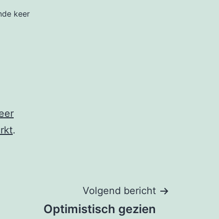
nde keer
eer
rkt
.
Volgend bericht
Optimistisch gezien