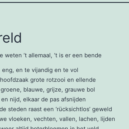
eld
e weten ’t allemaal, ’t is er een bende
te eng, en te vijandig en te vol
n hoofdzaak grote rotzooi en ellende
groene, blauwe, grijze, grauwe bol
t en nijd, elkaar de pas afsnijden
de steden raast een ‘rücksichtlos’ geweld
we vloeken, vechten, vallen, lachen, lijden
 weer altijd boterbloemen in het veld