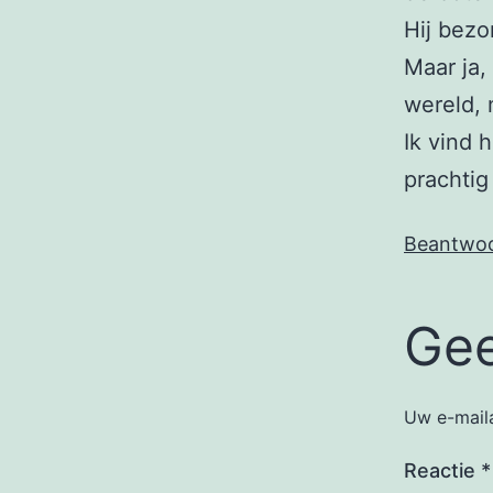
Hij bezo
Maar ja,
wereld,
Ik vind 
prachtig
Beantwo
Gee
Uw e-maila
Reactie
*