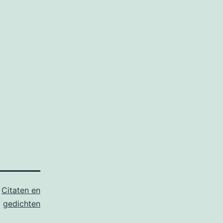
s
Citaten en
gedichten