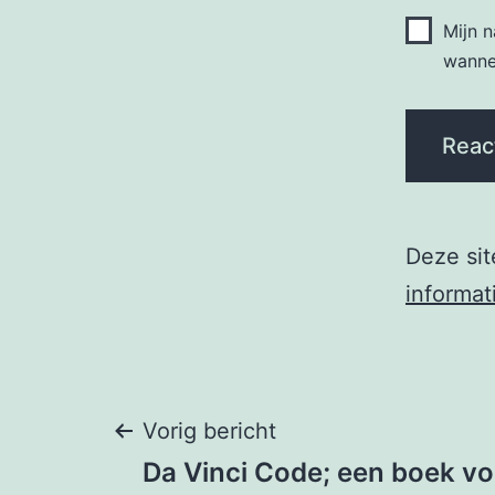
Mijn 
wannee
Deze si
informat
Berichtnavigati
Vorig bericht
Da Vinci Code; een boek vol 