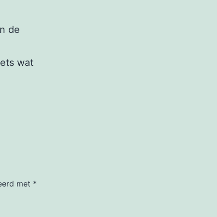
in de
iets wat
keerd met
*