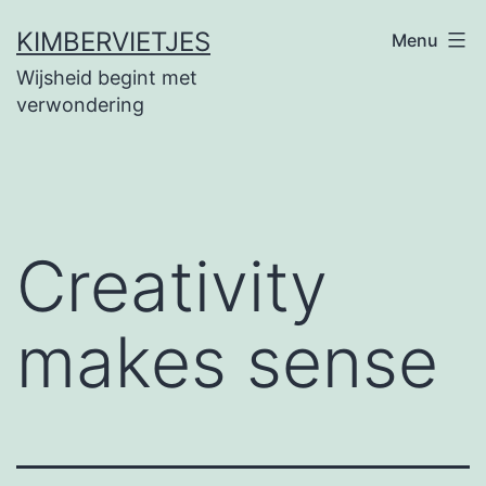
Ga
KIMBERVIETJES
Menu
naar
Wijsheid begint met
de
verwondering
inhoud
Creativity
makes sense