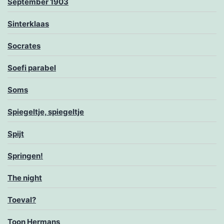
September 1903
Sinterklaas
Socrates
Soefi parabel
Soms
Spiegeltje, spiegeltje
Spijt
Springen!
The night
Toeval?
Toon Hermans