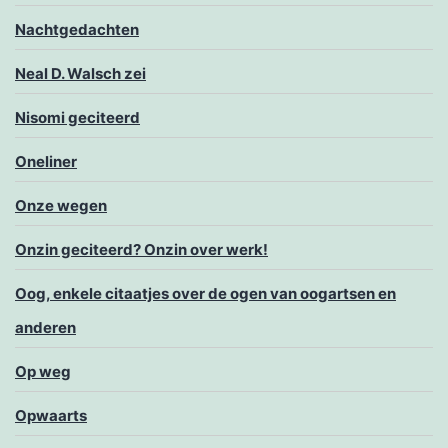
Nachtgedachten
Neal D. Walsch zei
Nisomi geciteerd
Oneliner
Onze wegen
Onzin geciteerd? Onzin over werk!
Oog, enkele citaatjes over de ogen van oogartsen en
anderen
Op weg
Opwaarts