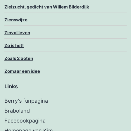
Zielzucht, gedicht van Willem Bilderdijk
Zienswijze
Zinvol leven
Zo is het!
Zoals 2 boten
Zomaar een idee
Links
Berry's funpagina
Braboland
Facebookpagina
Homepage van Kim