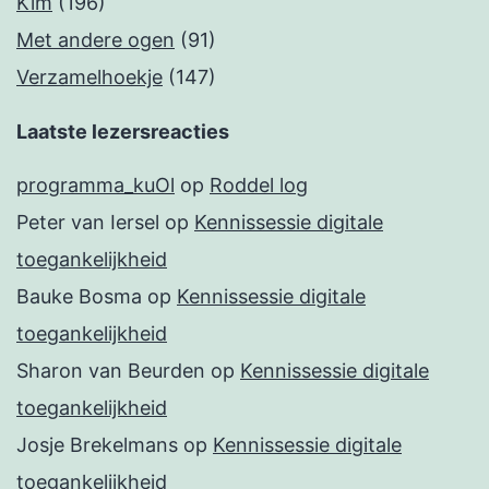
Kim
(196)
Met andere ogen
(91)
Verzamelhoekje
(147)
Laatste lezersreacties
programma_kuOl
op
Roddel log
Peter van Iersel
op
Kennissessie digitale
toegankelijkheid
Bauke Bosma
op
Kennissessie digitale
toegankelijkheid
Sharon van Beurden
op
Kennissessie digitale
toegankelijkheid
Josje Brekelmans
op
Kennissessie digitale
toegankelijkheid