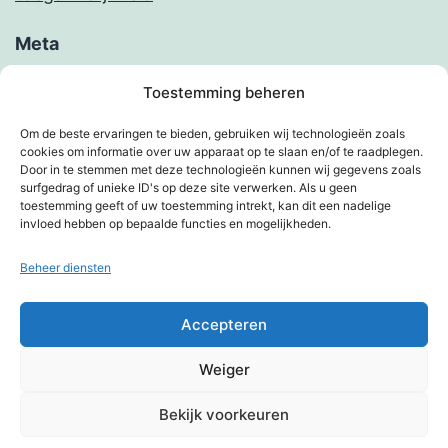
Meta
Inloggen
Toestemming beheren
Berichten feed
Om de beste ervaringen te bieden, gebruiken wij technologieën zoals
cookies om informatie over uw apparaat op te slaan en/of te raadplegen.
Reacties feed
Door in te stemmen met deze technologieën kunnen wij gegevens zoals
surfgedrag of unieke ID's op deze site verwerken. Als u geen
WordPress.org
toestemming geeft of uw toestemming intrekt, kan dit een nadelige
invloed hebben op bepaalde functies en mogelijkheden.
Beheer diensten
KIMBERVIETJES
Accepteren
Privacybeleid
Weiger
Met trots aangedreven door
WordPress
.
Bekijk voorkeuren