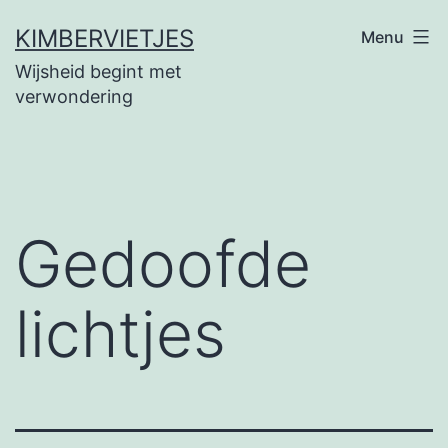
Ga
KIMBERVIETJES
Menu
naar
Wijsheid begint met
de
verwondering
inhoud
Gedoofde
lichtjes