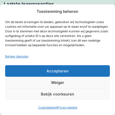
Laatste lezersreacties
Toestemming beheren
programma_kuOl
op
Roddel log
Om de beste ervaringen te bieden, gebruiken wij technologieën zoals
Peter van Iersel
op
Kennissessie digitale
cookies om informatie over uw apparaat op te slaan en/of te raadplegen.
Door in te stemmen met deze technologieën kunnen wij gegevens zoals
toegankelijkheid
surfgedrag of unieke ID's op deze site verwerken. Als u geen
toestemming geeft of uw toestemming intrekt, kan dit een nadelige
Bauke Bosma
op
Kennissessie digitale
invloed hebben op bepaalde functies en mogelijkheden.
toegankelijkheid
Beheer diensten
Sharon van Beurden
op
Kennissessie digitale
toegankelijkheid
Accepteren
Josje Brekelmans
op
Kennissessie digitale
Weiger
toegankelijkheid
Bekijk voorkeuren
Meta
Cookiebeleid
Privacybeleid
Donkere modus:
Inloggen