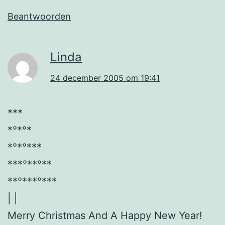
Beantwoorden
Linda
24 december 2005 om 19:41
***
*°*°*
*°*°***
***°**°**
**°***°***
| |
Merry Christmas And A Happy New Year!