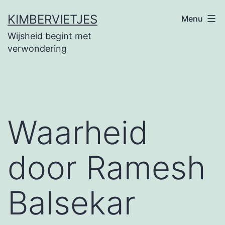
Ga
KIMBERVIETJES
Menu
naar
Wijsheid begint met
de
verwondering
inhoud
Waarheid
door Ramesh
Balsekar