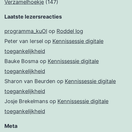
Verzamelhoekje
(147)
Laatste lezersreacties
programma_kuOl
op
Roddel log
Peter van Iersel
op
Kennissessie digitale
toegankelijkheid
Bauke Bosma
op
Kennissessie digitale
toegankelijkheid
Sharon van Beurden
op
Kennissessie digitale
toegankelijkheid
Josje Brekelmans
op
Kennissessie digitale
toegankelijkheid
Meta