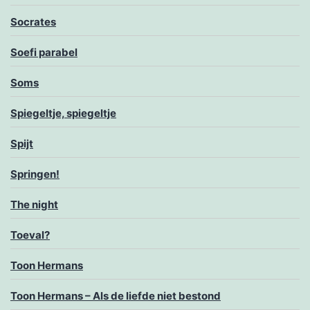
Socrates
Soefi parabel
Soms
Spiegeltje, spiegeltje
Spijt
Springen!
The night
Toeval?
Toon Hermans
Toon Hermans – Als de liefde niet bestond