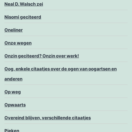
Neal D. Walsch zei
Nisomi geciteerd
Oneliner
Onze wegen
Onzin geciteerd? Onzin over werk!
Oog, enkele citaatjes over de ogen van oogartsen en
anderen
Op weg
Opwaarts
Overeind blijven, verschillende citaatjes
Pieken