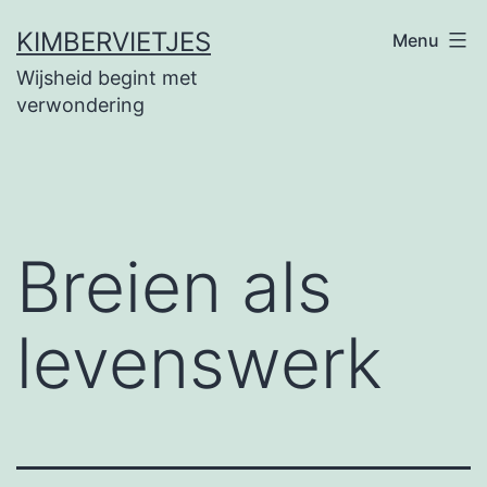
Ga
KIMBERVIETJES
Menu
naar
Wijsheid begint met
de
verwondering
inhoud
Breien als
levenswerk