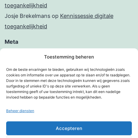
toegankelijkheid
Josje Brekelmans
op
Kennissessie digitale
toegankelijkheid
Meta
Inloggen
Toestemming beheren
Berichten feed
Om de beste ervaringen te bieden, gebruiken wij technologieën zoals
cookies om informatie over uw apparaat op te slaan en/of te raadplegen.
Reacties feed
Door in te stemmen met deze technologieën kunnen wij gegevens zoals
surfgedrag of unieke ID's op deze site verwerken. Als u geen
WordPress.org
toestemming geeft of uw toestemming intrekt, kan dit een nadelige
invloed hebben op bepaalde functies en mogelijkheden.
Beheer diensten
KIMBERVIETJES
Accepteren