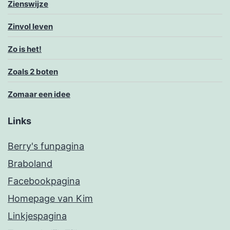
Zienswijze
Zinvol leven
Zo is het!
Zoals 2 boten
Zomaar een idee
Links
Berry's funpagina
Braboland
Facebookpagina
Homepage van Kim
Linkjespagina