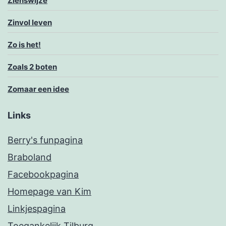
Zienswijze
Zinvol leven
Zo is het!
Zoals 2 boten
Zomaar een idee
Links
Berry's funpagina
Braboland
Facebookpagina
Homepage van Kim
Linkjespagina
Toegankelijk Tilburg