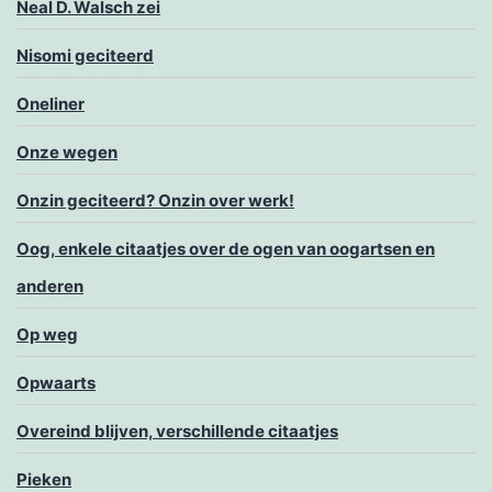
Neal D. Walsch zei
Nisomi geciteerd
Oneliner
Onze wegen
Onzin geciteerd? Onzin over werk!
Oog, enkele citaatjes over de ogen van oogartsen en
anderen
Op weg
Opwaarts
Overeind blijven, verschillende citaatjes
Pieken