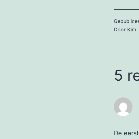
Gepublice
Door
Kim
5 r
De eers