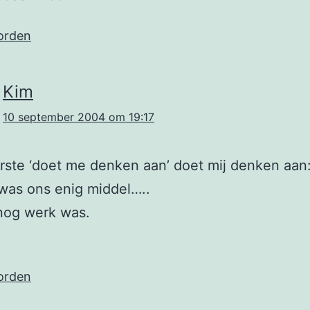
orden
Kim
10 september 2004 om 19:17
ste ‘doet me denken aan’ doet mij denken aan
was ons enig middel…..
nog werk was.
orden