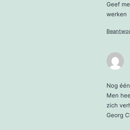
Geef me 
werken
Beantwo
Nog één
Men heef
zich ver
Georg C