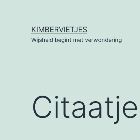
Ga
naar
de
KIMBERVIETJES
inhoud
Wijsheid begint met verwondering
Citaatj