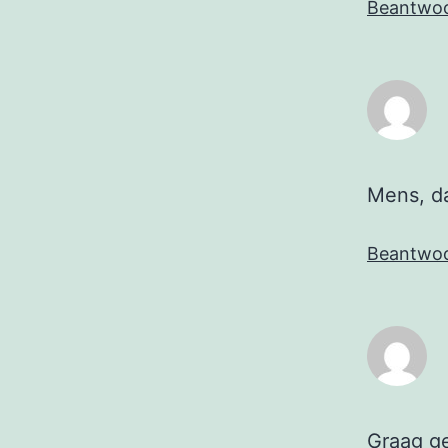
Beantwo
Mens, da
Beantwo
Graag g