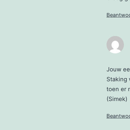
Beantwo
Jouw eer
Staking 
toen er 
(Simek)
Beantwo