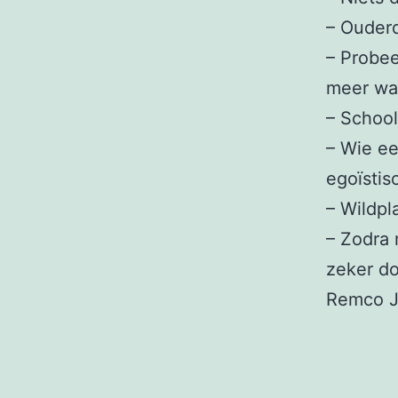
– Ouderd
– Probee
meer wa
– School
– Wie ee
egoïstis
– Wildpl
– Zodra 
zeker d
Remco J