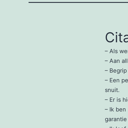
Cit
– Als we
– Aan al
– Begrip
– Een pe
snuit.
– Er is 
– Ik ben 
garantie