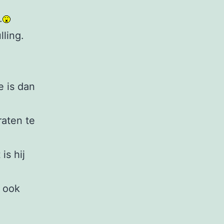
.
lling.
e is dan
raten te
is hij
 ook