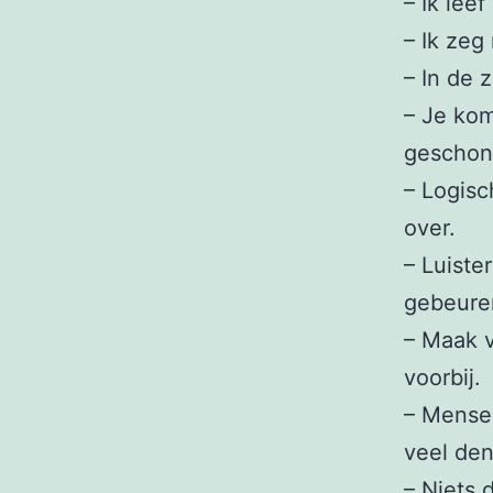
– Ik leef
– Ik zeg
– In de 
– Je kom
geschon
– Logisc
over.
– Luiste
gebeure
– Maak v
voorbij.
– Mense
veel den
– Niets 